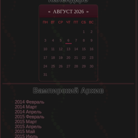
«
АВГУСТ 2026
»
ПН
ВТ
СР
ЧТ
ПТ
СБ
ВС
1
2
3
4
5
6
7
8
9
10
11
12
13
14
15
16
17
18
19
20
21
22
23
24
25
26
27
28
29
30
31
Вампирский Архив
2014 Февраль
2014 Март
2014 Апрель
2015 Февраль
2015 Март
2015 Апрель
2015 Май
2015 Июль