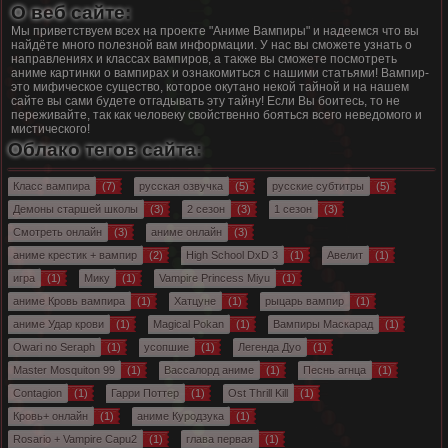
О веб сайте:
Мы приветствуем всех на проекте "
Аниме Вампиры
" и надеемся что вы
найдёте много полезной вам информации. У нас вы сможете узнать о
направлениях и классах вампиров, а также вы сможете посмотреть
аниме картинки о вампирах и ознакомиться с нашими статьями! Вампир-
это мифическое существо, которое окутано некой тайной и на нашем
сайте вы сами будете отгадывать эту тайну! Если Вы боитесь, то не
переживайте, так как человеку свойственно бояться всего неведомого и
мистического!
Облако тегов сайта:
Класс вампира
(7)
русская озвучка
(5)
русские субтитры
(5)
Демоны старшей школы
(3)
2 сезон
(3)
1 сезон
(3)
Смотреть онлайн
(3)
аниме онлайн
(3)
аниме крестик + вампир
(2)
High School DxD 3
(1)
Авелит
(1)
игра
(1)
Мику
(1)
Vampire Princess Miyu
(1)
аниме Кровь вампира
(1)
Хатцуне
(1)
рыцарь вампир
(1)
аниме Удар крови
(1)
Magical Pokan
(1)
Вампиры Маскарад
(1)
Owari no Seraph
(1)
усопшие
(1)
Легенда Дуо
(1)
Master Mosquiton 99
(1)
Вассалорд аниме
(1)
Песнь агнца
(1)
Contagion
(1)
Гарри Поттер
(1)
Ost Thrill Kill
(1)
Кровь+ онлайн
(1)
аниме Куродзука
(1)
Rosario + Vampire Capu2
(1)
глава первая
(1)