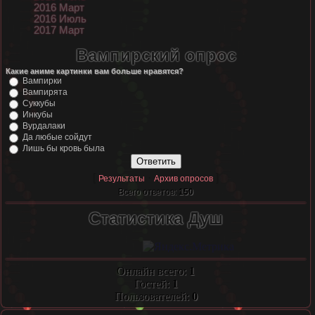
2016 Март
2016 Июль
2017 Март
Вампирский опрос
Какие аниме картинки вам больше нравятся?
Вампирки
Вампирята
Суккубы
Инкубы
Вурдалаки
Да любые сойдут
Лишь бы кровь была
[
·
]
Результаты
Архив опросов
Всего ответов:
150
Статистика Душ
Онлайн всего:
1
Гостей:
1
Пользователей:
0