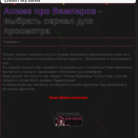
Аниме про Вампиров
-
выбрать сериал для
просмотра
Главная
»
Проект anime-vampires.moy.su (Аниме Вампиры) предназначен для того
чтобы ознакомить пользователей интернета с Вампирами и легендами о
них.
На нашем проекте Вы сможете ознакомиться с особенностями вампиров,
прочитать статьи и маленькие обзорчики про вампиров.
Наш проект не просто так назван "Аниме Вампиры" и поэтому у нас вы
сможете посмотреть аниме с вампирами!
И напоследок вы сможете посмотреть аниме картинки про вампиров в
каталоге картинок
.
Наша Вамп кнопочка
Статическая