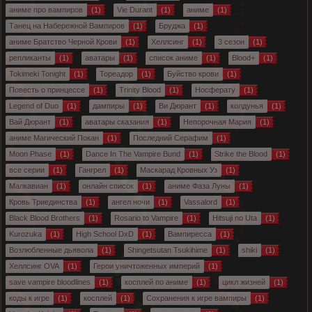
аниме про вампиров
(1)
Vie Durant
(1)
аниме
(1)
Танец на Набережной Вампиров
(1)
Бруджа
(1)
аниме Братство Черной Крови
(1)
Хеллсинг
(1)
3 сезон
(1)
репликанты
(1)
аватары
(1)
список аниме
(1)
Blood+
(1)
Tokimeki Tonight
(1)
Тореадор
(1)
Буйство крови
(1)
Повесть о принцессе
(1)
Trinity Blood
(1)
Носферату
(1)
Legend of Duo
(1)
дампиры
(1)
Ви Дюрант
(1)
колдунья
(1)
Вай Дюрант
(1)
аватары сказания
(1)
Непорочная Мария
(1)
аниме Магический Покан
(1)
Последний Серафим
(1)
Moon Phase
(1)
Dance In The Vampire Bund
(1)
Strike the Blood
(1)
все серии
(1)
Гангрел
(1)
Маскарад Кровных Уз
(1)
Малкавиан
(1)
онлайн список
(1)
аниме Фаза Луны
(1)
Кровь Триединства
(1)
ангел ночи
(1)
Vassalord
(1)
Black Blood Brothers
(1)
Rosario to Vampire
(1)
Hitsuji no Uta
(1)
Kurozuka
(1)
High School DxD
(1)
Вампиресса
(1)
Возлюбленные дьявола
(1)
Shingetsutan Tsukihime
(1)
shiki
(1)
Хеллсинг OVA
(1)
Герои уничтоженных империй
(1)
save vampire bloodlines
(1)
косплей по аниме
(1)
цикл жизней
(1)
коды к игре
(1)
косплей
(1)
Сохранения к игре вампиры
(1)