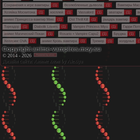
Сохранения к игре вампиры
(1)
Возлюбленные дьявола
(1)
Вампиры Мас
Хозяйка Москитона
(1)
косплей
(1)
Vassalord
(1)
аватары
(1)
в
аниме Принцесса-вампир Мию
(1)
Ost Thrill Kill
(1)
рыцарь вампир
(1)
Тореадор
(1)
Diabolik Lovers
(1)
Vampire Princess Miyu
(1)
Гарри Пот
аниме Магический Покан
(1)
Rosario + Vampire Capu2
(1)
Бруджа
(1)
Хеллсинг OVA
(1)
аниме Кровь вампира
(1)
Тремер
(1)
колдунья
(
Copyright anime-vampires.moy.su
© 2014 - 2026
Дизайн сайта:
Аниме клон
by Alexiya