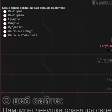
Вампи
Какие аниме картинки вам больше нравятся?
Вампирки
Вампирята
Суккубы
Инкубы
Вурдалаки
Да любые сойдут
Лишь бы кровь была
[
Результ
Все
Стат
Он
Пол
О веб сайте:
Вампиры девушки славятся своей