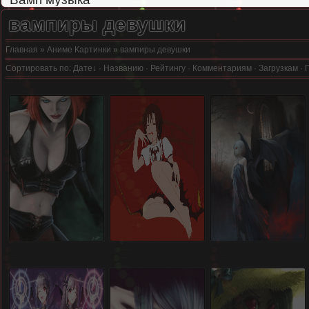
вампиры девушки
Главная
»
Аниме Картинки
» вампиры девушки
Сортировать по
:
Дате
·
Названию
·
Рейтингу
·
Комментариям
·
Загрузкам
·