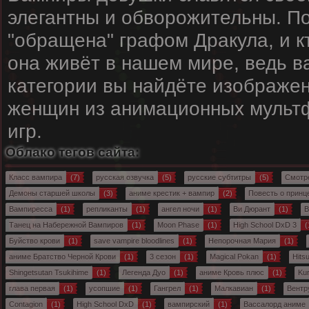
элегантны и обворожительны. П
"обращена" графом Дракула, и к
она живёт в нашем мире, ведь 
категории вы найдёте изображе
женщин из анимационных мульт
игр.
Облако тегов сайта:
Класс вампира
(7)
русская озвучка
(5)
русские субтитры
(5)
Смотр
Демоны старшей школы
(3)
аниме крестик + вампир
(2)
Повесть о принц
Вампиресса
(1)
репликанты
(1)
ангел ночи
(1)
Ви Дюрант
(1)
B
Танец на Набережной Вампиров
(1)
Moon Phase
(1)
High School DxD 3
(
Буйство крови
(1)
save vampire bloodlines
(1)
Непорочная Мария
(1)
аниме Братство Черной Крови
(1)
3 сезон
(1)
Magical Pokan
(1)
Hitsu
Shingetsutan Tsukihime
(1)
Легенда Дуо
(1)
аниме Кровь плюс
(1)
Ku
глава первая
(1)
усопшие
(1)
Гангрел
(1)
Малкавиан
(1)
Вентр
Contagion
(1)
High School DxD
(1)
вампирский
(1)
Вассалорд аниме