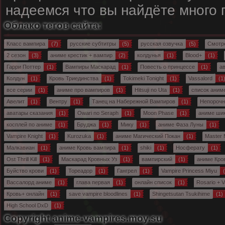
надеемся что вы найдёте много
Облако тегов сайта:
Класс вампира
(7)
русские субтитры
(5)
русская озвучка
(5)
Смотр
2 сезон
(3)
аниме крестик + вампир
(2)
колдунья
(1)
Blood+
(1)
Гарри Поттер
(1)
Вампиры Маскарад
(1)
Повесть о принцессе
(1)
а
Колдун
(1)
Кровь Триединства
(1)
Tokimeki Tonight
(1)
Vassalord
(1
все серии
(1)
аниме про вампиров
(1)
Hitsuji no Uta
(1)
список аним
Авелит
(1)
Вентру
(1)
Танец на Набережной Вампиров
(1)
Непорочн
аватары сказания
(1)
Owari no Seraph
(1)
Moon Phase
(1)
аниме ши
косплей по аниме
(1)
Бруджа
(1)
Мику
(1)
аниме Фаза Луны
(1)
Vampire Knight
(1)
Kurozuka
(1)
аниме Магический Покан
(1)
Master 
Малкавиан
(1)
аниме Кровь вампира
(1)
shiki
(1)
Носферату
(1)
Ost Thrill Kill
(1)
Маскарад Кровных Уз
(1)
вампирский
(1)
аниме Кро
Буйство крови
(1)
Тореадор
(1)
Гангрел
(1)
Vampire Princess Miyu
(
Вассалорд аниме
(1)
глава первая
(1)
онлайн список
(1)
Rosario + 
Кровь+ онлайн
(1)
save vampire bloodlines
(1)
Shingetsutan Tsukihime
(1)
High School DxD
(1)
Copyright anime-vampires.moy.su