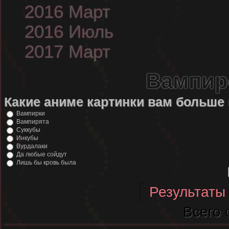
2016 Март
2016 Июль
2017 Март
Вампир
Какие аниме картинки вам больше
Вампирки
Вампирята
Суккубы
Инкубы
Вурдалаки
Да любые сойдут
Лишь бы кровь была
[
Результаты
Всего 