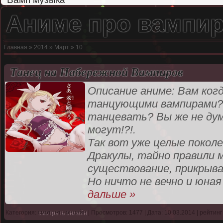
Аниме про вампир
Главная
»
2014
»
Март
»
10
Танец на Набережной Вампиров
Описание аниме: Вам ког
танцующими вампирами? 
танцевать? Вы же не ду
могут!?!.
Так вот уже целые покол
Дракулы, тайно правили 
существование, прикрыва
Но ничто не вечно и юная
дальше »
Категория:
смотреть онлайн
| Просмотров: 1477 | Дата: 10.03.2014 | рейтинг