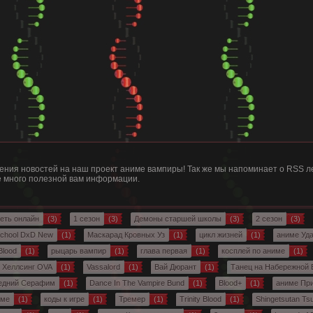
ния новостей на наш проект аниме вампиры! Так же мы напоминает о RSS ле
те много полезной вам информации.
еть онлайн
(3)
1 сезон
(3)
Демоны старшей школы
(3)
2 сезон
(3)
School DxD New
(1)
Маскарад Кровных Уз
(1)
цикл жизней
(1)
аниме Уда
 Blood
(1)
рыцарь вампир
(1)
глава первая
(1)
косплей по аниме
(1)
Хеллсинг OVA
(1)
Vassalord
(1)
Вай Дюрант
(1)
Танец на Набережной
едний Серафим
(1)
Dance In The Vampire Bund
(1)
Blood+
(1)
аниме Пр
име
(1)
коды к игре
(1)
Тремер
(1)
Trinity Blood
(1)
Shingetsutan Ts