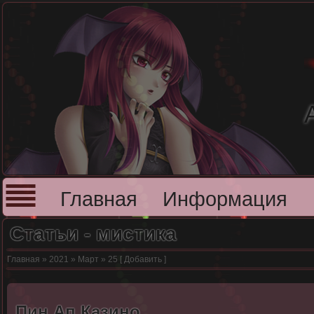
Главная
Информация
Статьи - мистика
Главная
»
2021
»
Март
»
25
[
Добавить
]
Пин Ап Казино