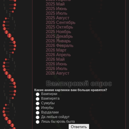
2025 Май
2025 Июнь
2025 Июль
2025 Август
2025 Сентябрь
2025 Октябрь
2025 Ноябрь
2025 Декабрь
2026 Январь
2026 Февраль
2026 Март
2026 Апрель
2026 Май
2026 Июнь
2026 Июль
2026 Август
Вампирский опрос
Какие аниме картинки вам больше нравятся?
Вампирки
Вампирята
Суккубы
Инкубы
Вурдалаки
Да любые сойдут
Лишь бы кровь была