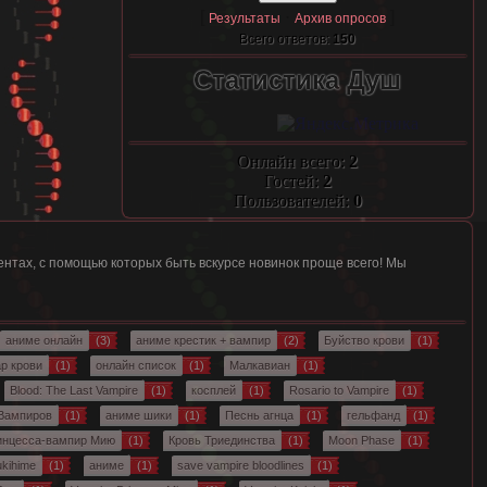
[
·
]
Результаты
Архив опросов
Всего ответов:
150
Статистика Душ
Онлайн всего:
2
Гостей:
2
Пользователей:
0
нтах, с помощью которых быть вскурсе новинок проще всего! Мы
аниме онлайн
(3)
аниме крестик + вампир
(2)
Буйство крови
(1)
р крови
(1)
онлайн список
(1)
Малкавиан
(1)
Blood: The Last Vampire
(1)
косплей
(1)
Rosario to Vampire
(1)
 Вампиров
(1)
аниме шики
(1)
Песнь агнца
(1)
гельфанд
(1)
инцесса-вампир Мию
(1)
Кровь Триединства
(1)
Moon Phase
(1)
ukihime
(1)
аниме
(1)
save vampire bloodlines
(1)