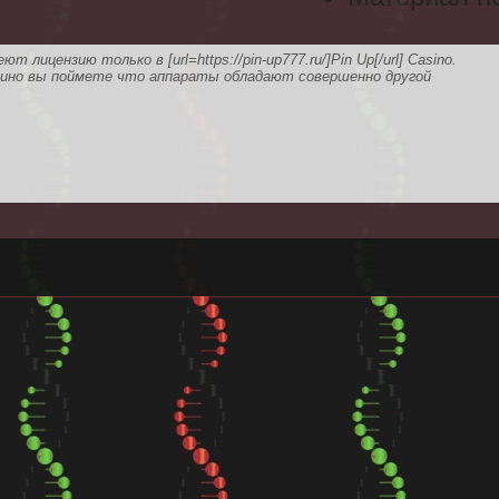
ицензию только в [url=https://pin-up777.ru/]Pin Up[/url] Casino.
азино вы поймете что аппараты обладают совершенно другой