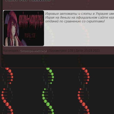
Игровые автоматы и слоты в Украине имеют л
Играя на деньги на официальном сайте к
отдачей по сравнению со скриптами!
Категория:
Словарь мистики
| Просмотров: 138 | Дата: 25.03.2021