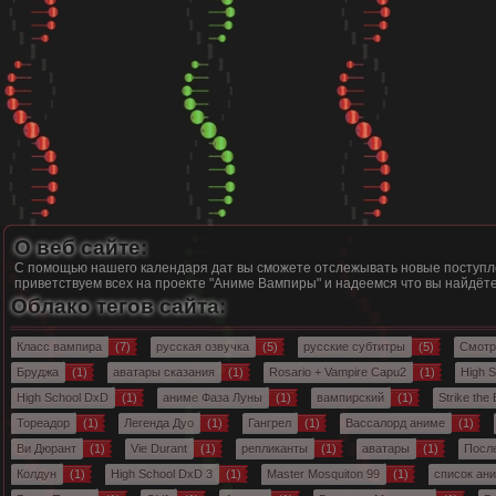
О веб сайте:
С помощью нашего календаря дат вы сможете отслежывать новые поступле
приветствуем всех на проекте "
Аниме Вампиры
" и надеемся что вы найдё
Облако тегов сайта:
Класс вампира
(7)
русская озвучка
(5)
русские субтитры
(5)
Смотр
Бруджа
(1)
аватары сказания
(1)
Rosario + Vampire Capu2
(1)
High 
High School DxD
(1)
аниме Фаза Луны
(1)
вампирский
(1)
Strike the
Тореадор
(1)
Легенда Дуо
(1)
Гангрел
(1)
Вассалорд аниме
(1)
Ви Дюрант
(1)
Vie Durant
(1)
репликанты
(1)
аватары
(1)
Посл
Колдун
(1)
High School DxD 3
(1)
Master Mosquiton 99
(1)
список ан