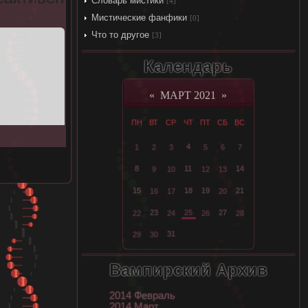
Словарь мистики
[4]
Мистические фанфики
[0]
Что то другое
[3]
Календарь
«
МАРТ 2021
»
ПН
ВТ
СР
ЧТ
ПТ
СБ
ВС
4
1
2
3
5
6
7
8
11
14
9
10
12
13
15
18
19
21
16
17
20
23
25
27
22
24
26
28
31
29
30
Вампирский Архив
2014 Февраль
2014 Март