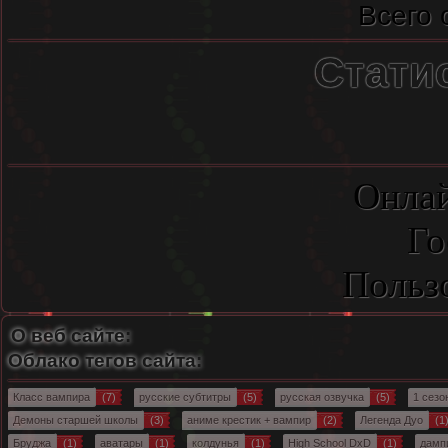
Всего 
Стати
Онлай
Го
Польз
О веб сайте:
Облако тегов сайта:
Класс вампира
(7)
русские субтитры
(5)
русская озвучка
(5)
1 сезо
Демоны старшей школы
(3)
аниме крестик + вампир
(2)
Легенда Дуо
(1
Бруджа
(1)
аватары
(1)
колдунья
(1)
High School DxD
(1)
дамп