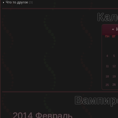
Что то другое
[3]
Кал
«
ПН
ВТ
4
5
11
12
18
19
26
25
Вампир
2014 Февраль