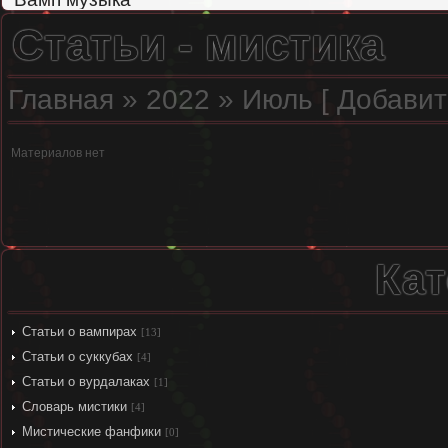
Статьи - мистика
Главная
»
2022
»
Июль
[
Добавит
Материалов нет
Кат
Статьи о вампирах
[13]
Статьи о суккубах
[4]
Статьи о вурдалаках
[1]
Словарь мистики
[4]
Мистические фанфики
[0]