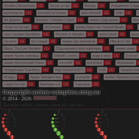
Хозяйка Москитона
(1)
Песнь агнца
(1)
Вентру
(1)
Учащенное Серд
репликанты
(1)
косплей по аниме
(1)
цикл жизней
(1)
shiki
(1)
O
Ви Дюрант
(1)
Rosario + Vampire Capu2
(1)
аниме Удар крови
(1)
Кро
Owari no Seraph
(1)
Vie Durant
(1)
аниме Братство Черной Крови
(1)
save vampire bloodlines
(1)
Rosario to Vampire
(1)
ангел ночи
(1)
рыц
Гангрел
(1)
все серии
(1)
аниме про вампиров
(1)
Hitsuji no Uta
(1)
Blood: The Last Vampire
(1)
Сохранения к игре вампиры
(1)
аниме шики
аниме Кровь вампира
(1)
Diabolik Lovers
(1)
коды к игре
(1)
3 сезон
аниме Магический Покан
(1)
косплей
(1)
Kurozuka
(1)
Малкавиан
(
Shingetsutan Tsukihime
(1)
High School DxD 3
(1)
OVA
(1)
Vampire Kni
Колдун
(1)
Кровь Триединства
(1)
усопшие
(1)
аниме Принцесса-в
Гарри Поттер
(1)
Вампиресса
(1)
Тореадор
(1)
Copyright anime-vampires.moy.su
© 2014 - 2026
Дизайн сайта:
Аниме клон
by Alexiya