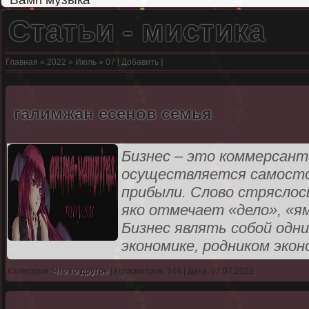
Статьи - мистика
Главная
»
2022
»
Июль
»
07
[
Добавить
]
галимжан есенов семья
Бизнес – это коммерсант
осуществляется самосто
прибыли. Слово стряслось 
яко отмечает «дело», «я
Бизнес являть собой одн
экономике, родником эко
Категория:
Что то другое
| Просмотров: 144 | Дата: 07.07.2022