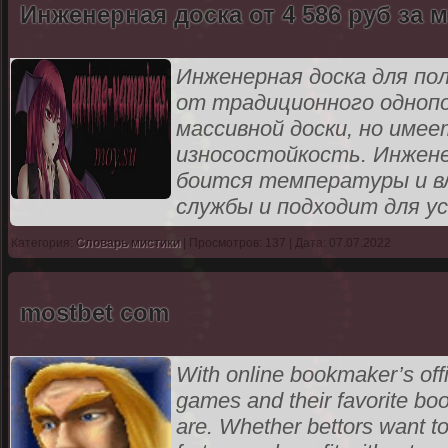
Инженерная доска от 4 586 руб за 
Инженерная доска для по
от традиционного однопо
массивной доски, но име
износостойкость. Инжене
боится температуры и в
службы и подходит для 
Категория:
Словарь мистики
| Просмотров: 137 | Дата: 07.07.2022
mostbet com
With online bookmaker’s offic
games and their favorite b
are. Whether bettors want to