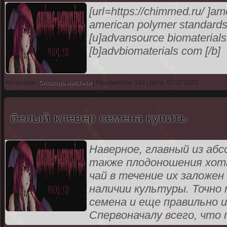
[url=https://chimmed.ru/ ]ame
american polymer standards 
[u]advansource biomaterials c
[b]advbiomaterials com [/b]
Категория:
Словарь мистики
| Просмотров: 140 | Дата: 07.07.2022
белый клевер семена купить
Наверное, главный из аб
также плодоношения хоть
чай в течение их заложе
наличии культуры. Точно
семена и еще правильно и
Спервоначалу всего, что