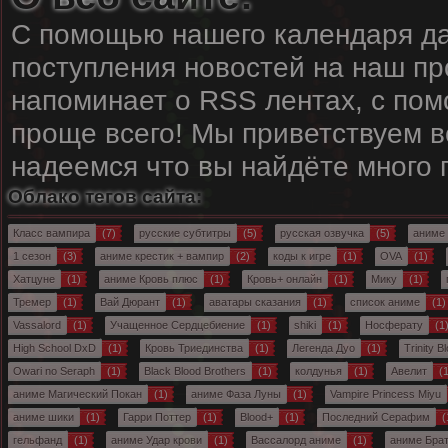
С помощью нашего календаря да
поступления новостей на наш пр
напоминает о RSS лентах, с пом
проще всего! Мы приветствуем вс
надеемся что вы найдёте много
Облако тегов сайта:
Класс вампира
(7)
русские субтитры
(5)
русская озвучка
(5)
аниме
1 сезон
(3)
аниме крестик + вампир
(2)
коды к игре
(1)
OVA
(1)
Хатцуне
(1)
аниме Кровь плюс
(1)
Кровь+ онлайн
(1)
Мику
(1)
Тремер
(1)
Вай Дюрант
(1)
аватары сказания
(1)
список аниме
(1)
Vassalord
(1)
Учащенное Сердцебиение
(1)
shiki
(1)
Носферату
(1
High School DxD
(1)
Кровь Триединства
(1)
Легенда Дуо
(1)
Trinity B
Owari no Seraph
(1)
Black Blood Brothers
(1)
колдунья
(1)
Авелит
(1
аниме Магический Покан
(1)
аниме Фаза Луны
(1)
Vampire Princess Miyu
аниме шики
(1)
Гарри Поттер
(1)
Blood+
(1)
Последний Серафим
(
гельфанд
(1)
аниме Удар крови
(1)
Вассалорд аниме
(1)
аниме Брат