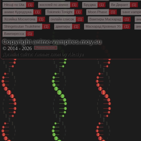
Hitsuji no Uta
(1)
косплей по аниме
(1)
Бруджа
(1)
Ви Дюрант
(1)
аниме Куродзука
(1)
Tokimeki Tonight
(1)
Moon Phase
(1)
save vampir
Хозяйка Москитона
(1)
онлайн список
(1)
Вампиры Маскарад
(1)
ан
Shingetsutan Tsukihime
(1)
дампиры
(1)
Маскарад Кровных Уз
(1)
ан
Вампиресса
(1)
Copyright anime-vampires.moy.su
© 2014 - 2026
Дизайн сайта:
Аниме клон
by Alexiya