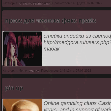
Категория:
Статьи о вурдалаках
| Просмотров: 146 | Дата: 07.07.2022
пресс для чеснока фикс прайс
стейки индейки из свет
http://medgora.ru/users.p
табак
Категория:
Что то другое
| Просмотров: 149 | Дата: 07.07.2022
pin up
Online gambling clubs Casin
years, and in support of vari