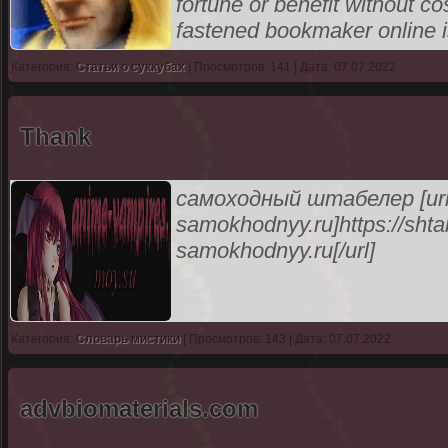
fortune or benefit without co
fastened bookmaker online 
Категория:
Статьи о суккубах
| Просмотров: 141 | Дата: 07.07.2022
Thank
самоходный штабелер [url=h
samokhodnyy.ru]https://shtab
samokhodnyy.ru[/url]
Категория:
Словарь мистики
| Просмотров: 143 | Дата: 07.07.2022
advbiomaterials.com