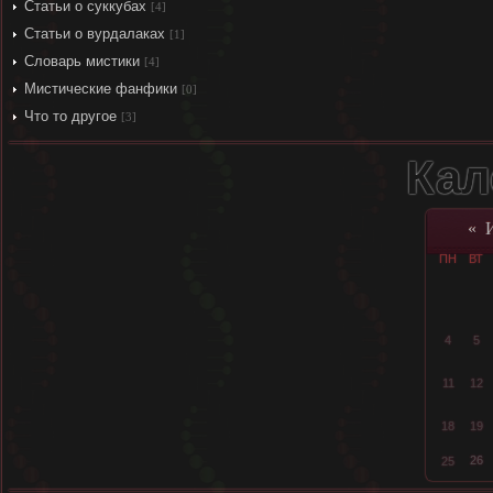
Статьи о суккубах
[4]
Статьи о вурдалаках
[1]
Словарь мистики
[4]
Мистические фанфики
[0]
Что то другое
[3]
Кал
«
ПН
ВТ
4
5
11
12
18
19
26
25