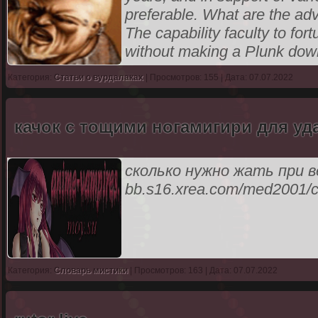
preferable. What are the adva
The capability faculty to fort
without making a Plunk down
Категория:
Статьи о вурдалаках
| Просмотров: 155 | Дата: 07.07.2022
качок с тощими ногамигири для уд
сколько нужно жать при вес
bb.s16.xrea.com/med2001/c
Категория:
Словарь мистики
| Просмотров: 163 | Дата: 07.07.2022