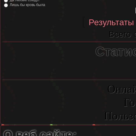
Да любые сойдут
Лишь бы кровь была
[
Результаты
Всего 
Стати
Онлай
Го
Польз
О веб сайте: