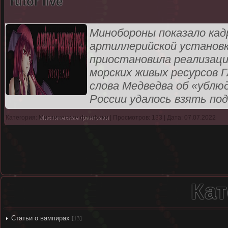
rutor live
Минобороны показало кад
артиллерийской установк
приостановила реализаци
морских живых ресурсов 
слова Медведва об «ублю
России удалось взять по
Категория:
Мистические фанфики
| Просмотров: 133 | Дата: 07.07.2022
Кат
Статьи о вампирах
[13]