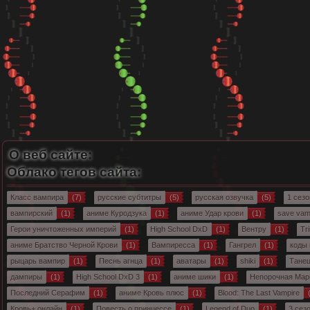
О веб сайте:
Облако тегов сайта:
Класс вампира
(7)
русские субтитры
(5)
русская озвучка
(5)
1 сезо
вампирский
(1)
аниме Куродзука
(1)
аниме Удар крови
(1)
save vamp
Герои уничтоженных империй
(1)
High School DxD
(1)
Вентру
(1)
Tri
аниме Братство Черной Крови
(1)
Вампиресса
(1)
Гангрел
(1)
коды 
рыцарь вампир
(1)
Песнь агнца
(1)
аватары
(1)
shiki
(1)
Танец
дампиры
(1)
High School DxD 3
(1)
аниме шики
(1)
Непорочная Мар
Последний Серафим
(1)
аниме Кровь плюс
(1)
Blood: The Last Vampire
(
Кровь+ онлайн
(1)
Повесть о принцессе
(1)
Legend of Duo
(1)
3 сез