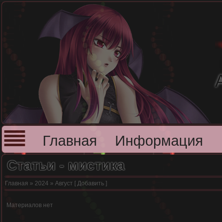
Главная
Информация
Статьи - мистика
Главная
»
2024
»
Август
[
Добавить
]
Материалов нет