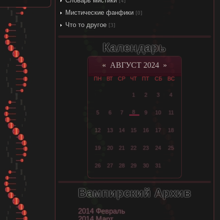
Словарь мистики
[4]
Мистические фанфики
[0]
Что то другое
[3]
Календарь
«
АВГУСТ 2024
»
ПН
ВТ
СР
ЧТ
ПТ
СБ
ВС
1
2
3
4
8
5
6
7
9
10
11
12
13
14
15
16
17
18
19
20
21
22
23
24
25
26
27
28
29
30
31
Вампирский Архив
2014 Февраль
2014 Март