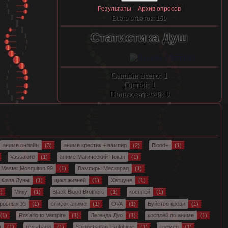
[
·
]
Результаты
Архив опросов
Всего ответов:
150
Статистика Душ
Онлайн всего:
1
Гостей:
1
Пользователей:
0
аниме онлайн
(3)
аниме крестик + вампир
(2)
Blood+
(1)
Vassalord
(1)
аниме Магический Покан
(1)
Master Mosquiton 99
(1)
Вампиры Маскарад
(1)
 Фаза Луны
(1)
цикл жизней
(1)
Хатцуне
(1)
)
Мику
(1)
Black Blood Brothers
(1)
косплей
(1)
ровных Уз
(1)
список аниме
(1)
OVA
(1)
Буйство крови
(1)
(1)
Rosario to Vampire
(1)
Легенда Дуо
(1)
косплей по аниме
(1)
я
(1)
гельфанд
(1)
Shingetsutan Tsukihime
(1)
Тремер
(1)