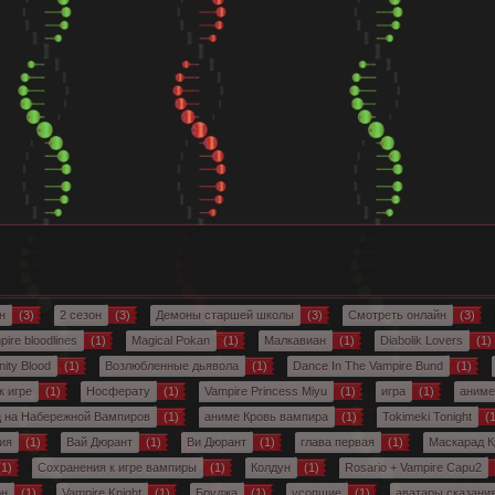
н
(3)
2 сезон
(3)
Демоны старшей школы
(3)
Смотреть онлайн
(3)
ire bloodlines
(1)
Magical Pokan
(1)
Малкавиан
(1)
Diabolik Lovers
(1)
nity Blood
(1)
Возлюбленные дьявола
(1)
Dance In The Vampire Bund
(1)
к игре
(1)
Носферату
(1)
Vampire Princess Miyu
(1)
игра
(1)
аниме
 на Набережной Вампиров
(1)
аниме Кровь вампира
(1)
Tokimeki Tonight
(1
ия
(1)
Вай Дюрант
(1)
Ви Дюрант
(1)
глава первая
(1)
Маскарад К
1)
Сохранения к игре вампиры
(1)
Колдун
(1)
Rosario + Vampire Capu2
он
(1)
Vampire Knight
(1)
Бруджа
(1)
усопшие
(1)
аватары сказани