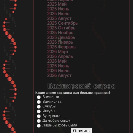
2025 Май
2025 Июнь
2025 Июль
2025 Август
2025 Сентябрь
2025 Октябрь
2025 Ноябрь
2025 Декабрь
2026 Январь
2026 Февраль
2026 Март
2026 Апрель
2026 Май
2026 Июнь
2026 Июль
2026 Август
Вампирский опрос
Какие аниме картинки вам больше нравятся?
Вампирки
Вампирята
Суккубы
Инкубы
Вурдалаки
Да любые сойдут
Лишь бы кровь была