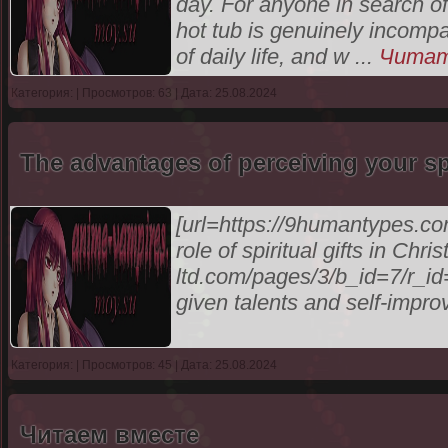
day. For anyone in search of
hot tub is genuinely incompa
of daily life, and w
...
Читат
Категория:
| Просмотров: 63 | Дата: 25.08.2024
The advantages of perceiving your spi
[url=https://9humantypes.c
role of spiritual gifts in Chris
ltd.com/pages/3/b_id=7/r_
given talents and self-impr
Категория:
| Просмотров: 45 | Дата: 25.08.2024
Читаем вместе