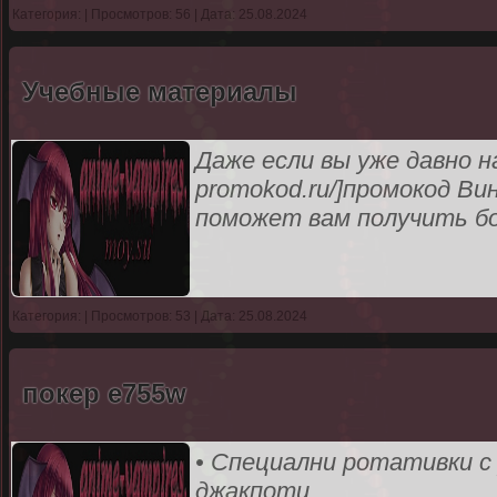
Категория:
| Просмотров: 56 | Дата: 25.08.2024
Учебные материалы
Даже если вы уже давно на 
promokod.ru/]промокод Ви
поможет вам получить бо
Категория:
| Просмотров: 53 | Дата: 25.08.2024
покер e755w
• Специални ротативки с
джакпоти