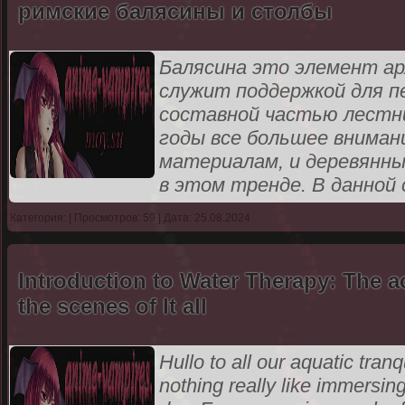
римские балясины и столбы
Балясина это элемент ар
служит поддержкой для пе
составной частью лестниц
годы все большее внима
материалам, и деревянн
в этом тренде. В данно
Категория:
| Просмотров: 59 | Дата: 25.08.2024
Introduction to Water Therapy: The a
the scenes of It all
Hullo to all our aquatic tran
nothing really like immersing