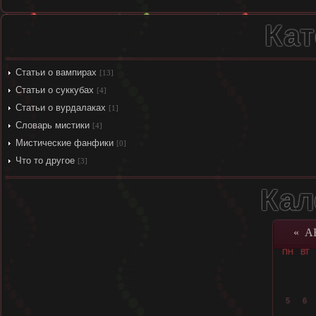
Кат
Статьи о вампирах
[13]
Статьи о суккубах
[4]
Статьи о вурдалаках
[1]
Словарь мистики
[4]
Мистические фанфики
[0]
Что то другое
[3]
Кал
«
А
ПН
ВТ
5
6