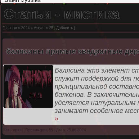
Статьи - мистика
Главная
»
2024
»
Август
»
25
[
Добавить
]
балясины прямые квадратные де
Балясина это элемент с
служит поддержкой для п
принципиальной составно
балконов. В заключитель
уделяется натуральным 
занимают особенное мес
»
Категория:
| Просмотров: 59 | Дата: 25.08.2024