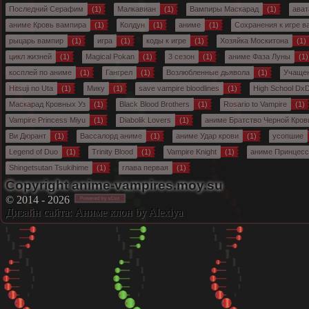
Последний Серафим
(1)
Малкавиан
(1)
Вампиры Маскарад
(1)
ават
аниме Кровь вампира
(1)
Колдун
(1)
аниме
(1)
Сохранения к игре 
рыцарь вампир
(1)
игра
(1)
коды к игре
(1)
Хозяйка Москитона
(1)
цикл жизней
(1)
Magical Pokan
(1)
3 сезон
(1)
аниме Фаза Луны
(1)
косплей по аниме
(1)
Гангрел
(1)
Возлюбленные дьявола
(1)
Учащен
Hitsuji no Uta
(1)
Мику
(1)
save vampire bloodlines
(1)
High School Dx
Маскарад Кровных Уз
(1)
Black Blood Brothers
(1)
Rosario to Vampire
(1)
Vampire Princess Miyu
(1)
Diabolik Lovers
(1)
аниме Братство Черной Кров
Ви Дюрант
(1)
Вассалорд аниме
(1)
аниме Удар крови
(1)
усопшие
Legend of Duo
(1)
Trinity Blood
(1)
Vampire Knight
(1)
аниме Принцес
Shingetsutan Tsukihime
(1)
глава первая
(1)
Copyright anime-vampires.moy.su
© 2014 - 2026
Дизайн сайта:
Аниме клон
by Alexiya