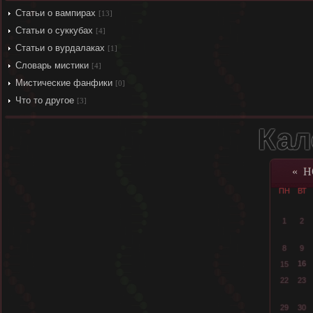
Статьи о вампирах
[13]
Статьи о суккубах
[4]
Статьи о вурдалаках
[1]
Словарь мистики
[4]
Мистические фанфики
[0]
Что то другое
[3]
Кал
«
Н
ПН
ВТ
1
2
8
9
16
15
22
23
29
30