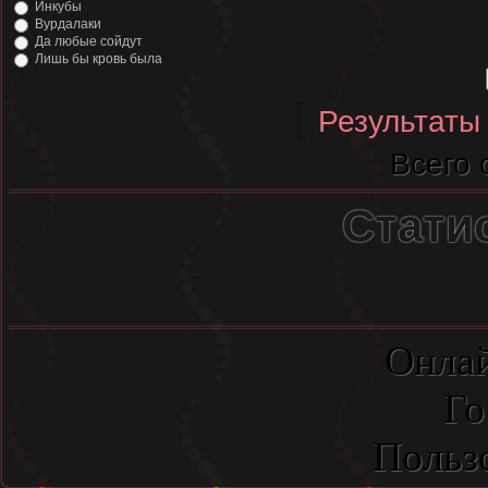
Инкубы
Вурдалаки
Да любые сойдут
Лишь бы кровь была
[
Результаты
Всего 
Стати
Онлай
Го
Польз