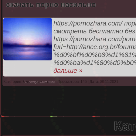
скачать порно насильно
https://pornozhara.com/ п
смотреть бесплатно без
https://pornozhara.com/porn
[url=http://ancc.org.br
%d0%bf%d0%b8%d1%81%
%d0%ba%d1%80%d0%b0
дальше »
Категория:
Словарь мистики
| Просмотров: 145 | Дата: 06.11.2021
Кат