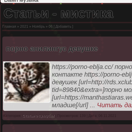
Статьи - мистика
Главная
»
2021
»
Ноябрь
»
06
[
Добавить
]
порно анилингус девушке
https://porno-eblja.cc/ по
контакте https://porno-ebl
девушек [url=http://rds.xcl
tid=89840&extra=]порно м
[url=https://manthastiaras
младше[/url]
...
Читать да
Категория:
Статьи о суккубах
| Просмотров: 139 | Дата: 06.11.2021