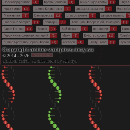
Вассалорд аниме
(1)
Кровь+ онлайн
(1)
аниме Удар крови
(1)
High 
коды к игре
(1)
аниме Кровь плюс
(1)
аватары сказания
(1)
Возлюбл
Малкавиан
(1)
Вампиресса
(1)
список аниме
(1)
рыцарь вампир
(
Rosario to Vampire
(1)
аватары
(1)
Танец на Набережной Вампиров
(1)
Гарри Поттер
(1)
Blood+
(1)
Вай Дюрант
(1)
все серии
(1)
Kuro
Герои уничтоженных империй
(1)
Мику
(1)
Буйство крови
(1)
Хозяйк
аниме Братство Черной Крови
(1)
косплей
(1)
Trinity Blood
(1)
дамп
Copyright anime-vampires.moy.su
© 2014 - 2026
Дизайн сайта:
Аниме клон
by Alexiya