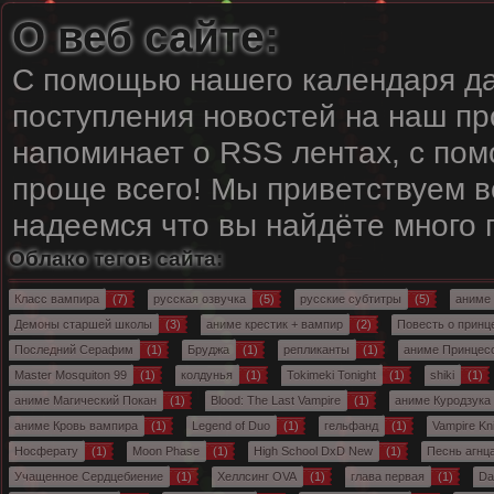
О веб сайте:
С помощью нашего календаря да
поступления новостей на наш пр
напоминает о RSS лентах, с пом
проще всего! Мы приветствуем вс
надеемся что вы найдёте много
Облако тегов сайта:
Класс вампира
(7)
русская озвучка
(5)
русские субтитры
(5)
аниме
Демоны старшей школы
(3)
аниме крестик + вампир
(2)
Повесть о принц
Последний Серафим
(1)
Бруджа
(1)
репликанты
(1)
аниме Принцес
Master Mosquiton 99
(1)
колдунья
(1)
Tokimeki Tonight
(1)
shiki
(1)
аниме Магический Покан
(1)
Blood: The Last Vampire
(1)
аниме Куродзука
аниме Кровь вампира
(1)
Legend of Duo
(1)
гельфанд
(1)
Vampire Kn
Носферату
(1)
Moon Phase
(1)
High School DxD New
(1)
Песнь агнц
Учащенное Сердцебиение
(1)
Хеллсинг OVA
(1)
глава первая
(1)
Da