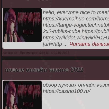
hello, everyone,nice to mee
https://xuemaihuo.com/ho
https://tange-vogel.technetb
2x2-rubiks-cube https://publ
https://wikidot.win/wiki/
[url=http
...
Читать дальш
Категория:
| Просмотров: 128 | Дата: 12.08.2022
новые онлайн казино 2022
обзор лучших онлайн кази
https://casino100.ru/