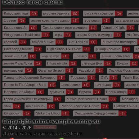
Облако тегов сайта:
Класс вампира
(7)
русская озвучка
(5)
русские субтитры
(5)
аниме
1 сезон
(3)
аниме крестик + вампир
(2)
все серии
(1)
аватары сказа
Кровь+ онлайн
(1)
Сохранения к игре вампиры
(1)
Vampire Knight
(1)
Shingetsutan Tsukihime
(1)
игра
(1)
аниме Кровь вампира
(1)
Vie Dur
косплей
(1)
список аниме
(1)
Ost Thrill Kill
(1)
аниме про вампиров
Вассалорд аниме
(1)
High School DxD New
(1)
рыцарь вампир
(1)
To
Хеллсинг OVA
(1)
коды к игре
(1)
Тремер
(1)
аниме Кровь плюс
(1)
аниме Фаза Луны
(1)
Hitsuji no Uta
(1)
Легенда Дуо
(1)
Колдун
(1)
вампирский
(1)
Owari no Seraph
(1)
Vassalord
(1)
Хозяйка Москитон
Танец на Набережной Вампиров
(1)
Тореадор
(1)
OVA
(1)
Trinity Blo
Dance In The Vampire Bund
(1)
аниме шики
(1)
гельфанд
(1)
аниме У
Непорочная Мария
(1)
дампиры
(1)
Бруджа
(1)
Песнь агнца
(1)
Герои уничтоженных империй
(1)
аниме Магический Покан
(1)
Маскарад 
shiki
(1)
цикл жизней
(1)
Rosario + Vampire Capu2
(1)
Diabolik Lovers
Ви Дюрант
(1)
Strike the Blood
(1)
Учащенное Сердцебиение
(1)
Copyright anime-vampires.moy.su
© 2014 - 2026
Дизайн сайта:
Аниме клон
by Alexiya