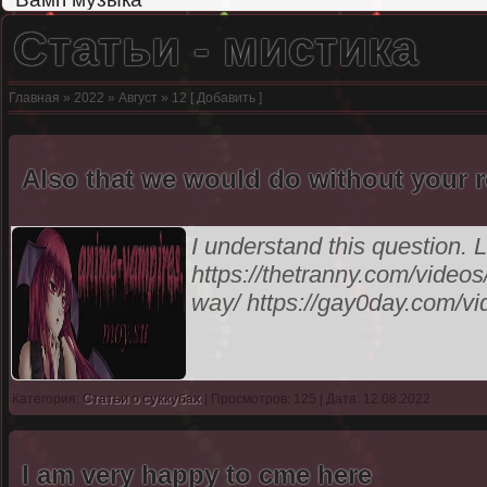
Статьи - мистика
Главная
»
2022
»
Август
»
12
[
Добавить
]
Also that we would do without your 
I understand this question. L
https://thetranny.com/video
way/ https://gay0day.com/vi
Категория:
Статьи о суккубах
| Просмотров: 125 | Дата: 12.08.2022
I am very happy to cme here