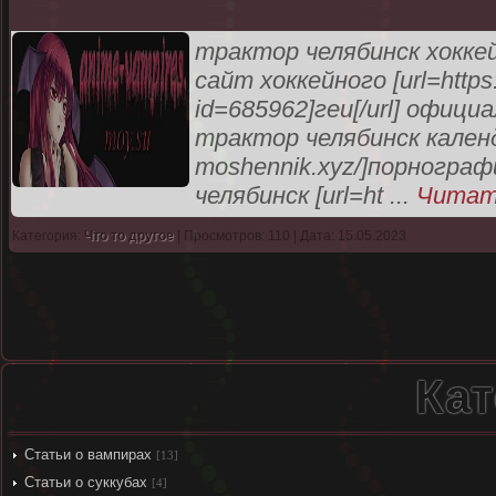
трактор челябинск хокк
сайт хоккейного [url=https:
id=685962]геи[/url] офиц
трактор челябинск календар
moshennik.xyz/]порнограф
челябинск [url=ht
...
Читат
Категория:
Что то другое
| Просмотров: 110 | Дата: 15.05.2023
Кат
Статьи о вампирах
[13]
Статьи о суккубах
[4]