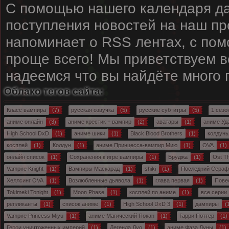
С помощью нашего календаря да
поступления новостей на наш пр
напоминает о RSS лентах, с пом
проще всего! Мы приветствуем вс
надеемся что вы найдёте много
Облако тегов сайта:
Класс вампира
(7)
русская озвучка
(5)
русские субтитры
(5)
1 сезо
аниме онлайн
(3)
аниме крестик + вампир
(2)
аватары
(1)
аниме Уд
High School DxD
(1)
аниме шики
(1)
Black Blood Brothers
(1)
колдунь
косплей
(1)
Колдун
(1)
аниме Принцесса-вампир Мию
(1)
OVA
(1)
онлайн список
(1)
Сохранения к игре вампиры
(1)
Бруджа
(1)
Ost Thri
Vampire Knight
(1)
Вампиры Маскарад
(1)
shiki
(1)
Последний Сера
Хеллсинг OVA
(1)
Возлюбленные дьявола
(1)
глава первая
(1)
Пове
Tokimeki Tonight
(1)
Moon Phase
(1)
косплей по аниме
(1)
все серии
репликанты
(1)
список аниме
(1)
High School DxD 3
(1)
дампиры
(
Vampire Princess Miyu
(1)
аниме Магический Покан
(1)
Гарри Поттер
(1)
Герои уничтоженных империй
(1)
Легенда Дуо
(1)
аниме Фаза Луны
(1)