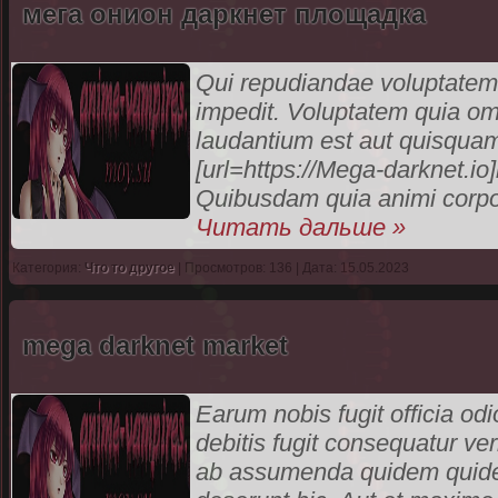
мега онион даркнет площадка
Qui repudiandae voluptatem
impedit. Voluptatem quia om
laudantium est aut quisquam
[url=https://Mega-darknet.
Quibusdam quia animi corpo
Читать дальше »
Категория:
Что то другое
| Просмотров: 136 | Дата: 15.05.2023
mega darknet market
Earum nobis fugit officia odi
debitis fugit consequatur ver
ab assumenda quidem quidem