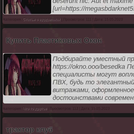
deserunt hic. Aut et maxime
[url=https://megasbdarkne
Категория:
Статьи о вурдалаках
| Просмотров: 111 | Дата: 15.05.2023
Купить Пластиковых Окон
Подбирайте уместный пр
https://okno.ooo/besedka
специалисты могут вопл
ПВХ, будь то элегантный 
витражами, оформленное 
достоинствами современны
Категория:
Что то другое
| Просмотров: 112 | Дата: 15.05.2023
трактор клуб