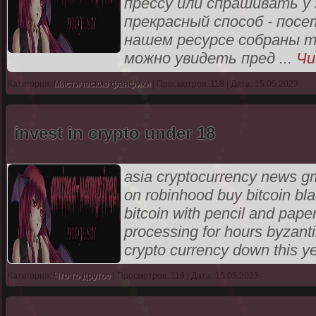
прессу или спрашивать у
прекрасный способ - пос
нашем ресурсе собраны т
можно увидеть пред
...
Чи
Категория:
Мистические фанфики
| Просмотров: 118 | Дата: 15.05.2023
invest in crypto under 18
asia cryptocurrency news gmo
on robinhood buy bitcoin bl
bitcoin with pencil and pape
processing for hours byzanti
crypto currency down this y
Категория:
Что то другое
| Просмотров: 119 | Дата: 15.05.2023