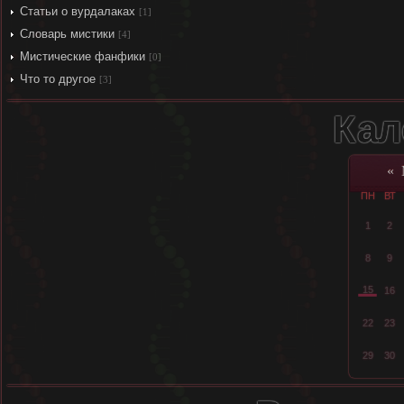
Статьи о вурдалаках
[1]
Словарь мистики
[4]
Мистические фанфики
[0]
Что то другое
[3]
Кал
«
ПН
ВТ
1
2
8
9
15
16
22
23
29
30