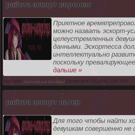
работа эскорт воронеж
Приятное времяпрепровож
можно назвать эскорт-ус
целеустремленных девуш
данными. Эскортесса дол
интеллектуально развит
поскольку превалирующее
дальше »
Категория:
Мистические фанфики
| Просмотров: 118 | Дата: 15.05.2023
работа эскорт питер
Для того чтобы найти х
девушкам совершенно не 