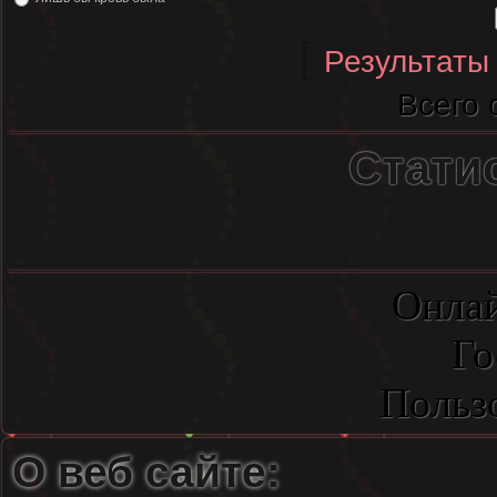
[
Результаты
Всего 
Стати
Онлай
Го
Польз
О веб сайте: