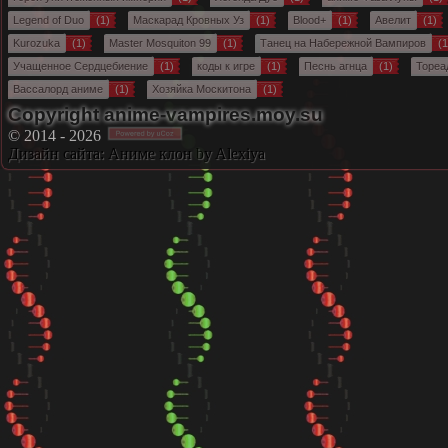
Legend of Duo
(1)
Маскарад Кровных Уз
(1)
Blood+
(1)
Авелит
(1)
Kurozuka
(1)
Master Mosquiton 99
(1)
Танец на Набережной Вампиров
(1
Учащенное Сердцебиение
(1)
коды к игре
(1)
Песнь агнца
(1)
Тореа
Вассалорд аниме
(1)
Хозяйка Москитона
(1)
Copyright anime-vampires.moy.su
© 2014 - 2026
Дизайн сайта:
Аниме клон
by Alexiya