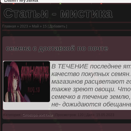
Статьи - мистика
Главная
»
2023
»
Май
»
15
[
Добавить
]
семена с доставкой по почте
В ТЕЧЕНИЕ последнее ят
качество покупных семян
магазинов расцветают г
также зреют овощи. Что 
семечко в течение землю,
не- дожидаются обещанн
Категория:
Словарь мистики
| Просмотров: 120 | Дата: 15.05.2023