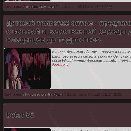
Категория:
Словарь мистики
| Просмотров: 95 | Дата: 11.07.2023
Детский трикотаж оптом - предла
стильной и качественной одежды д
младенцев до подростков.
Купить детскую одежду - только в нашем
Быстрей всего сделать заказ на детская од
одежда[/url] оптом детская одежда - [url=http:/
дальше »
Категория:
Мистические фанфики
| Просмотров: 84 | Дата: 11.07.2023
betor 5€