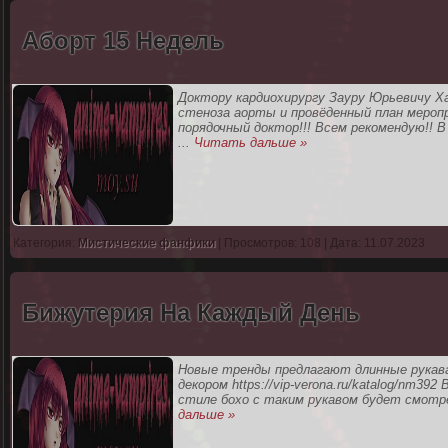
Аборт 15 Недель
Доктору кардиохирургу Зауру Юрьевичу Ха
стеноза аорты и провёденный план меропр
порядочный доктор!!! Всем рекомендую!! 
...
Читать дальше »
Категория:
Мистические фанфики
| Просмотров: 108 | Дата: 11.07.2023
Бижутерия На Каждый День
Новые тренды предлагают длинные рукава
декором https://vip-verona.ru/katalog/nm392 
стиле бохо с таким рукавом будет смотрет
дальше »