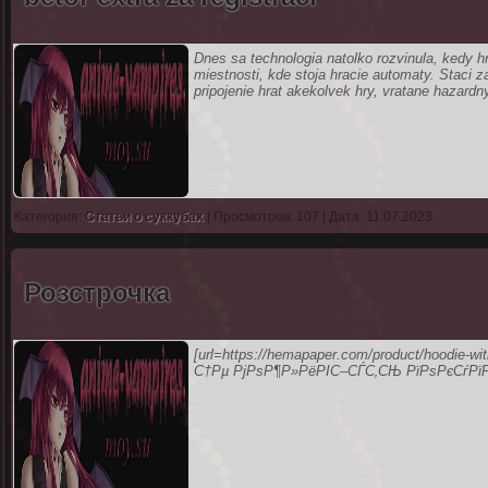
Dnes sa technologia natolko rozvinula, kedy h
miestnosti, kde stoja hracie automaty. Staci z
pripojenie hrat akekolvek hry, vratane hazardn
Категория:
Статьи о суккубах
| Просмотров: 107 | Дата: 11.07.2023
Розстрочка
[url=https://hemapaper.com/product/hoodie-wit
С†Рµ РјРѕР¶Р»РёРІС–СЃС‚СЊ РїРѕРєСѓРїР