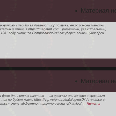
Материал н
куринову спасибо за диагностику по выявлению у моей мамочки
иятий и лечения https://megatmt.com Грамотный, уважительный,
В 1981 году окончила Петрозаводский государственный универси
Материал н
 даже для летних платьев — из органзы или гипюра с красивым
В них не будет жарко https://vip-verona.ru/katalog/ms07 А платье в
ься очень эффектно https://vip-verona.ru/katalog/
...
Читать