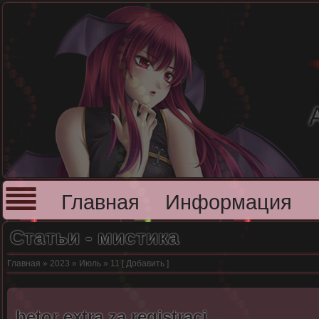
Главная
Информация
Статьи - мистика
Главная
»
2023
»
Июль
»
11
[
Добавить
]
betor extra za registraci