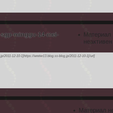
t-sgp-minggu-14-mei-
Материал
неактивен
jp/2011-12-10-1]https://wreter13.blog.ss-blog.jp/2011-12-10-1[/url]
Материал н