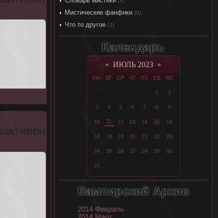
Словарь мистики
[4]
Мистические фанфики
[0]
Что то другое
[3]
Календарь
«
ИЮЛЬ 2023
»
ПН
ВТ
СР
ЧТ
ПТ
СБ
ВС
1
2
3
4
5
6
7
8
9
11
10
12
13
14
15
16
еактивен
17
18
19
20
21
22
23
24
25
26
27
28
29
30
31
Вампирский Архив
2014 Февраль
2014 Март