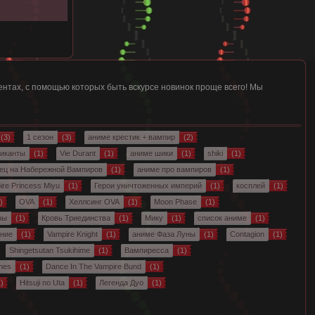
нтах, с помощью которых быть вскурсе новинок проще всего! Мы
(3)
1 сезон
(3)
аниме крестик + вампир
(2)
иканты
(1)
Vie Durant
(1)
аниме шики
(1)
shiki
(1)
ец на Набережной Вампиров
(1)
аниме про вампиров
(1)
ire Princess Miyu
(1)
Герои уничтоженных империй
(1)
косплей
(1)
)
OVA
(1)
Хеллсинг OVA
(1)
Moon Phase
(1)
ры
(1)
Кровь Триединства
(1)
Мику
(1)
список аниме
(1)
ние
(1)
Vampire Knight
(1)
аниме Фаза Луны
(1)
Contagion
(1)
Shingetsutan Tsukihime
(1)
Вампиресса
(1)
ines
(1)
Dance In The Vampire Bund
(1)
)
Hitsuji no Uta
(1)
Легенда Дуо
(1)