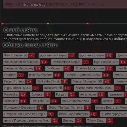
Категория:
Что то другое
| Просмотров: 100 | Дата: 11.07.2023
О веб сайте:
С помощью нашего календаря дат вы сможете отслежывать новые поступле
приветствуем всех на проекте "
Аниме Вампиры
" и надеемся что вы найдё
Облако тегов сайта:
Класс вампира
(7)
русские субтитры
(5)
русская озвучка
(5)
Демон
Возлюбленные дьявола
(1)
Непорочная Мария
(1)
High School DxD
(1)
Вампиры Маскарад
(1)
Ви Дюрант
(1)
Хозяйка Москитона
(1)
Вай Д
Гангрел
(1)
рыцарь вампир
(1)
Rosario + Vampire Capu2
(1)
Кровь+ 
Гарри Поттер
(1)
Strike the Blood
(1)
Master Mosquiton 99
(1)
глава п
High School DxD 3
(1)
цикл жизней
(1)
аниме Магический Покан
(1)
Kurozuka
(1)
Бруджа
(1)
Колдун
(1)
ангел ночи
(1)
аватары
(
Хеллсинг
(1)
Ost Thrill Kill
(1)
аниме Кровь плюс
(1)
Blood+
(1)
Последний Серафим
(1)
Blood: The Last Vampire
(1)
аниме Братство Чер
Сохранения к игре вампиры
(1)
Black Blood Brothers
(1)
аниме Куродзука
аниме Принцесса-вампир Мию
(1)
Вентру
(1)
Trinity Blood
(1)