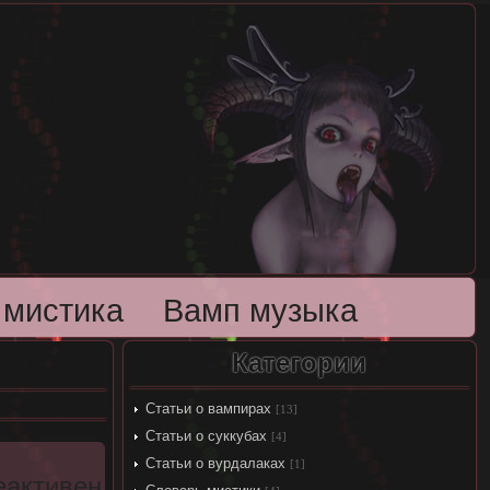
 мистика
Вамп музыка
Категории
Статьи о вампирах
[13]
Статьи о суккубах
[4]
Статьи о вурдалаках
[1]
еактивен