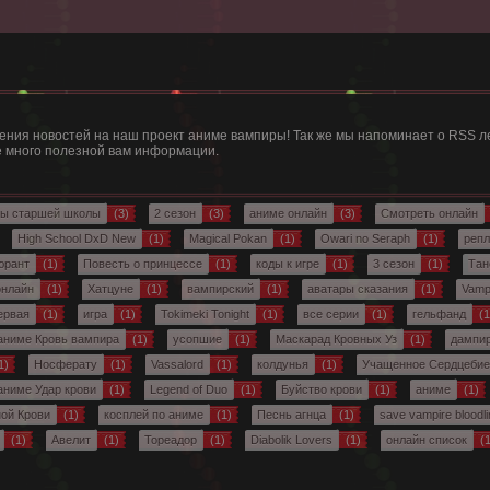
ния новостей на наш проект аниме вампиры! Так же мы напоминает о RSS ле
те много полезной вам информации.
ы старшей школы
(3)
2 сезон
(3)
аниме онлайн
(3)
Смотреть онлайн
High School DxD New
(1)
Magical Pokan
(1)
Owari no Seraph
(1)
репл
юрант
(1)
Повесть о принцессе
(1)
коды к игре
(1)
3 сезон
(1)
Тан
онлайн
(1)
Хатцуне
(1)
вампирский
(1)
аватары сказания
(1)
Vamp
ервая
(1)
игра
(1)
Tokimeki Tonight
(1)
все серии
(1)
гельфанд
(1
аниме Кровь вампира
(1)
усопшие
(1)
Маскарад Кровных Уз
(1)
дампи
1)
Носферату
(1)
Vassalord
(1)
колдунья
(1)
Учащенное Сердцебие
аниме Удар крови
(1)
Legend of Duo
(1)
Буйство крови
(1)
аниме
(1)
ной Крови
(1)
косплей по аниме
(1)
Песнь агнца
(1)
save vampire bloodl
(1)
Авелит
(1)
Тореадор
(1)
Diabolik Lovers
(1)
онлайн список
(1