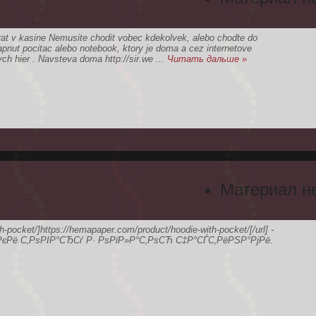
rat v kasine Nemusite chodit vobec kdekolvek, alebo chodte do
apnut pocitac alebo notebook, ktory je doma a cez internetove
ych hier . Navsteva doma http://sir.we
...
Читать дальше »
Материал н
h-pocket/]https://hemapaper.com/product/hoodie-with-pocket/[/url] -
єРё С‚РѕРІР°СЂСѓ Р· РѕРїР»Р°С‚РѕСЋ С‡Р°СЃС‚РёРЅР°РјРё.