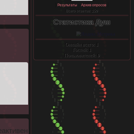
[
·
]
Результаты
Архив опросов
Всего ответов:
150
Статистика Душ
Онлайн всего:
1
Гостей:
1
Пользователей:
0
еактивен