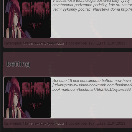
V sucasnosti technologia dosiahla taky vyvoj,
navstevovat podzemne podniky, kde su zastupen
velmi vykonny pocitac. Navsteva doma http://
Категория:
Мистические фанфики
| Просмотров: 120 | Дата: 11.07.2023
betting
Вы еще 18 век вспомните bettors now have en
[url=http://www.video-bookmark.com/bookmark/
bookmark.com/bookmark/5627861/bajilive999.c
Категория:
Мистические фанфики
| Просмотров: 107 | Дата: 11.07.2023