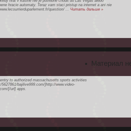
 kedy hrat v kasine nie je potrebne chodit do Las Vegas alebo
e hracie automaty. Teraz vam staci pristup na internet a ani nie
www.lecourrierduparlement.fr/question/
...
Читать дальше »
Материал н
try to authorized massachusetts sports activities
5627861/bajilive999.com/]http://www.video-
om/[/url] apps.