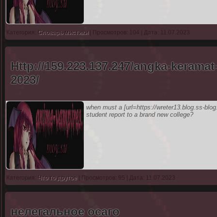
Категория:
Словарь мистики
| Просмотров: 104 | Дата: 11.07.2023
Http://159.223.137.247/angka-kerama
2023/
when must a [url=https://wreter13.blog.ss-blog.
student report to a brand new college?
Категория:
Что то другое
| Просмотров: 95 | Дата: 11.07.2023
нелегальное осаго