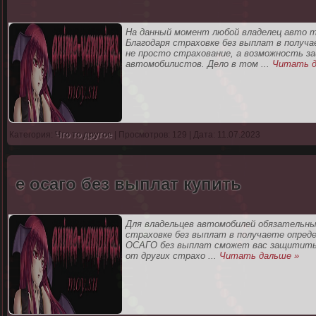
На данный момент любой владелец авто 
Благодаря страховке без выплат в получ
не просто страхование, а возможность з
автомобилистов. Дело в том
...
Читать д
Категория:
Что то другое
| Просмотров: 129 | Дата: 11.07.2023
е осаго без выплат купить
Для владельцев автомобилей обязательн
страховке без выплат в получаете опреде
ОСАГО без выплат сможет вас защитить 
от других страхо
...
Читать дальше »