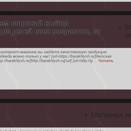
гаем широкий выбор
М
ля детей всех возрастов, от
н
 интернет-магазине вы найдете качественную продукцию.
ежда можно только у нас! [url=https://barakhlysh.ru/]детская
/barakhlysh.ru/]http://barakhlysh.ru[/url] [url=http://g
...
Читать
Материал н