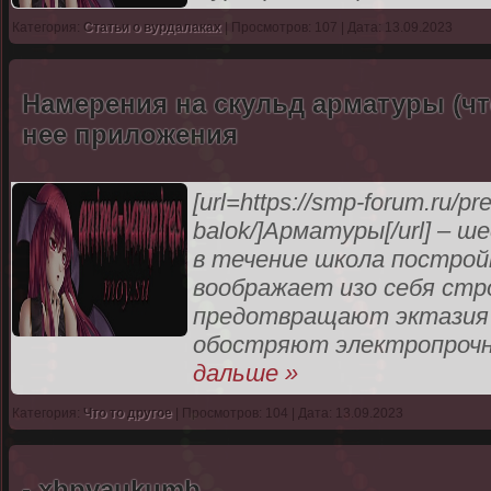
Категория:
Статьи о вурдалаках
| Просмотров: 107 | Дата: 13.09.2023
Намерения на скульд арматуры (чт
нее приложения
[url=https://smp-forum.ru/p
balok/]Арматуры[/url] – 
в течение школа построй
воображает изо себя стро
предотвращают эктазия 
обостряют электропрочн
дальше »
Категория:
Что то другое
| Просмотров: 104 | Дата: 13.09.2023
- xhpyaukumb