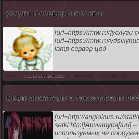
услуги и серверы москвы
[url=https://mtw.ru/]услуги c
[url=https://mtw.ru/vds]купи
lamp сервер цод
Категория:
Статьи о вурдалаках
| Просмотров: 97 | Дата: 13.09.2023
Виды арматуры а также сферы не
[url=http://anglokurs.ru/stat
setki.html]Арматура[/url] 
используемых на сооруже