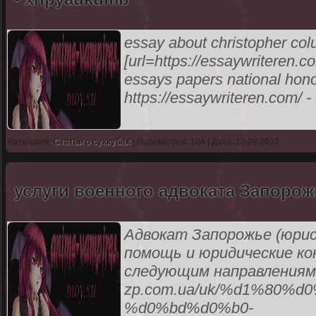
essay about christopher co
[url=https://essaywriteren.c
essays papers national hon
https://essaywriteren.com/ -
Категория:
Статьи о суккубах
| Просмотров: 104 | Дата: 13.09.2023
услуги военного адвоката Запорож
Адвокат Запорожье (юрис
помощь и юридические ко
следующим направлениям:[u
zp.com.ua/uk/%d1%80%
%d0%bd%d0%b0-