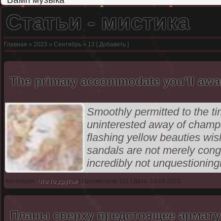
Статьи - мистика
Главная
»
2023
»
Сентябрь
»
13
[
Добавить
]
The primary accommodate you'll awa
Smoothly permitted to the ti
uninterested away of champa
flashing yellow beauties wis
sandals are not merely con
incredibly not unquestioning
Категория:
Что то другое
| Просмотров: 111 | Дата: 13.09.2023
Планы сверху предстоящее арматур