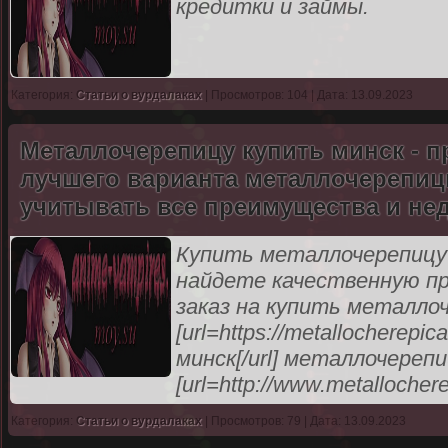
кредитки и займы.
Категория:
Статьи о вурдалаках
| Просмотров: 104 | Дата: 13.09.2023
Металлочерепицу купить минск - 
лучшего варианта металлочерепи
учитывать все преимущества и недо
Купить металлочерепицу 
найдете качественную пр
заказ на купить металлоч
[url=https://metallocherep
минск[/url] металлочерепи
[url=http://www.metallocher
Категория:
Статьи о вурдалаках
| Просмотров: 79 | Дата: 13.09.2023