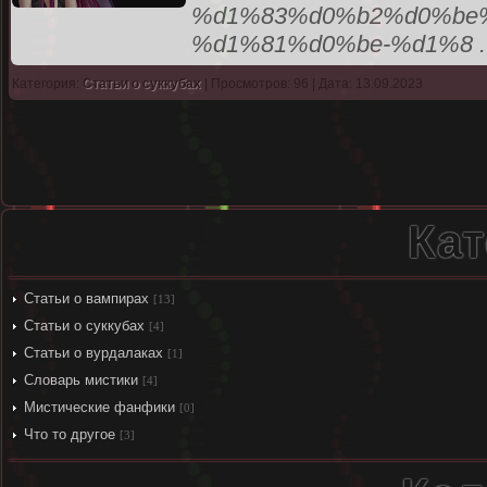
%d1%83%d0%b2%d0%be
%d1%81%d0%be-%d1%8
Категория:
Статьи о суккубах
| Просмотров: 96 | Дата: 13.09.2023
Кат
Статьи о вампирах
[13]
Статьи о суккубах
[4]
Статьи о вурдалаках
[1]
Словарь мистики
[4]
Мистические фанфики
[0]
Что то другое
[3]