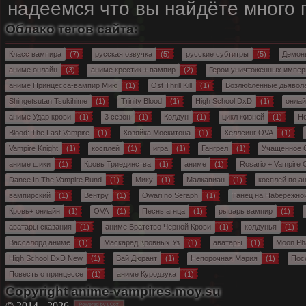
надеемся что вы найдёте много
Облако тегов сайта:
Класс вампира
(7)
русская озвучка
(5)
русские субтитры
(5)
Демон
аниме онлайн
(3)
аниме крестик + вампир
(2)
Герои уничтоженных импер
аниме Принцесса-вампир Мию
(1)
Ost Thrill Kill
(1)
Возлюбленные дьявол
Shingetsutan Tsukihime
(1)
Trinity Blood
(1)
High School DxD
(1)
онлай
аниме Удар крови
(1)
3 сезон
(1)
Колдун
(1)
цикл жизней
(1)
Н
Blood: The Last Vampire
(1)
Хозяйка Москитона
(1)
Хеллсинг OVA
(1)
Vampire Knight
(1)
косплей
(1)
игра
(1)
Гангрел
(1)
Учащенное 
аниме шики
(1)
Кровь Триединства
(1)
аниме
(1)
Rosario + Vampire
Dance In The Vampire Bund
(1)
Мику
(1)
Малкавиан
(1)
косплей по а
вампирский
(1)
Вентру
(1)
Owari no Seraph
(1)
Танец на Набережно
Кровь+ онлайн
(1)
OVA
(1)
Песнь агнца
(1)
рыцарь вампир
(1)
аватары сказания
(1)
аниме Братство Черной Крови
(1)
колдунья
(1)
Вассалорд аниме
(1)
Маскарад Кровных Уз
(1)
аватары
(1)
Moon Ph
High School DxD New
(1)
Вай Дюрант
(1)
Непорочная Мария
(1)
Пос
Повесть о принцессе
(1)
аниме Куродзука
(1)
Copyright anime-vampires.moy.su
© 2014 - 2026