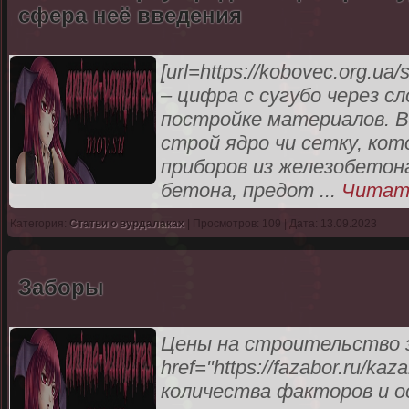
сфера неё введения
[url=https://kobovec.org.ua
– цифра с сугубо через с
постройке материалов. В
строй ядро чи сетку, к
приборов из железобетон
бетона, предот
...
Читат
Категория:
Статьи о вурдалаках
| Просмотров: 109 | Дата: 13.09.2023
Заборы
Цены на строительство з
href="https://fazabor.ru/k
количества факторов и о