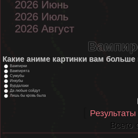
2026 Июнь
2026 Июль
2026 Август
Вампир
Какие аниме картинки вам больше
Вампирки
Вампирята
Суккубы
Инкубы
Вурдалаки
Да любые сойдут
Лишь бы кровь была
[
Результаты
Всего 