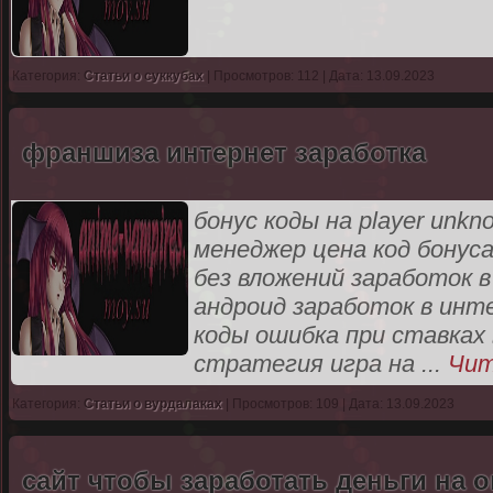
Категория:
Статьи о суккубах
| Просмотров: 112 | Дата: 13.09.2023
франшиза интернет заработка
бонус коды на player unkn
менеджер цена код бонуса
без вложений заработок
андроид заработок в инт
коды ошибка при ставках 
стратегия игра на
...
Чит
Категория:
Статьи о вурдалаках
| Просмотров: 109 | Дата: 13.09.2023
сайт чтобы заработать деньги на 