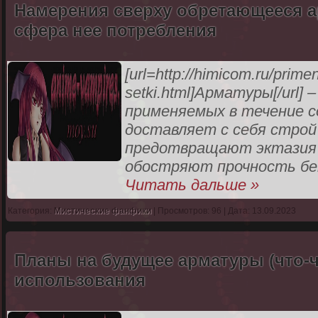
Намерения сверху обретающееся а
сфера нее потребления
[url=http://himicom.ru/prime
setki.html]Арматуры[/url]
применяемых в течение 
доставляет с себя строй 
предотвращают эктазия 
обостряют прочность б
Читать дальше »
Категория:
Мистические фанфики
| Просмотров: 96 | Дата: 13.09.2023
Планы на будущее арматуры (что-ч
использования