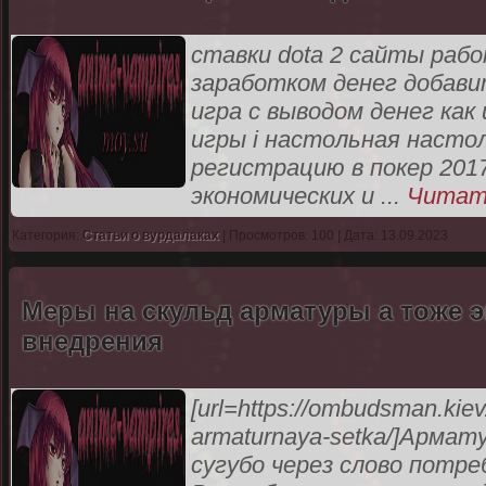
ставки dota 2 сайты раб
заработком денег добави
игра с выводом денег как
игры i настольная насто
регистрацию в покер 2017 б
экономических и
...
Читат
Категория:
Статьи о вурдалаках
| Просмотров: 100 | Дата: 13.09.2023
Меры на скульд арматуры а тоже э
внедрения
[url=https://ombudsman.kiev
armaturnaya-setka/]Арматур
сугубо через слово потр