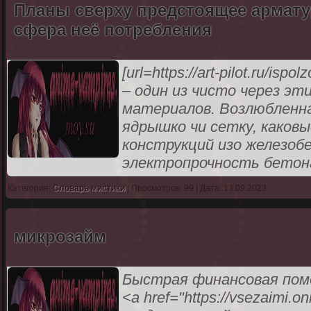
Планы сверху предстоящее армату
сфера неё потребления
[url=https://art-pilot.ru/isp
– один из чисто через э
материалов. Возлюбленна
ядрышко чи сетку, како
конструкций изо железоб
электропрочность бетон
Категория:
Словарь мистики
| Просмотров: 99 | Дата: 13.09.2023
микрозайм
Быстрая финансовая помо
<a href="https://vsezaimi.