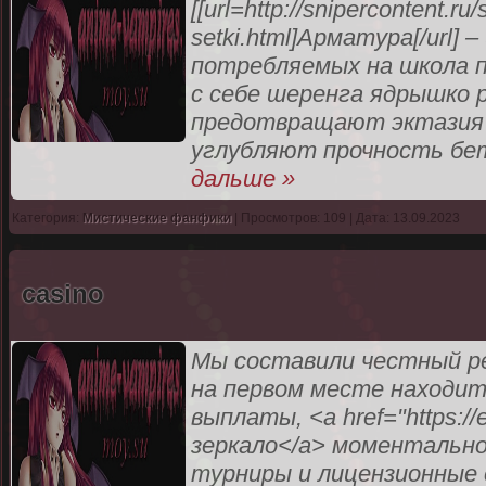
[[url=http://snipercontent.ru
setki.html]Арматура[/url] 
потребляемых на школа 
с себе шеренга ядрышко р
предотвращают эктазия 
углубляют прочность бе
дальше »
Категория:
Мистические фанфики
| Просмотров: 109 | Дата: 13.09.2023
casino
Мы составили честный р
на первом месте находит
выплаты, <a href="https://e
зеркало</a> моментальн
турниры и лицензионные