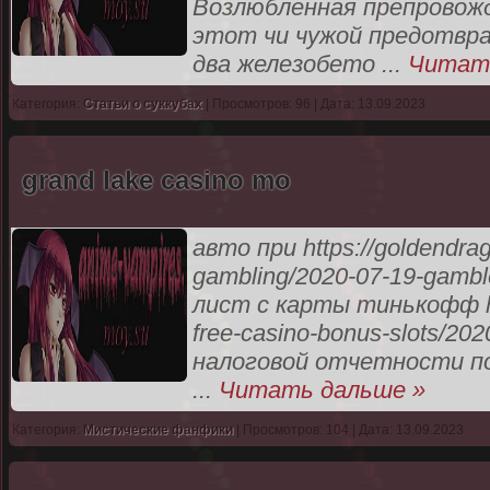
Возлюбленная препровожд
этот чи чужой предотвр
два железобето
...
Читат
Категория:
Статьи о суккубах
| Просмотров: 96 | Дата: 13.09.2023
grand lake casino mo
авто при https://goldendra
gambling/2020-07-19-gambl
лист с карты тинькофф htt
free-casino-bonus-slots/20
налоговой отчетности по н
...
Читать дальше »
Категория:
Мистические фанфики
| Просмотров: 104 | Дата: 13.09.2023