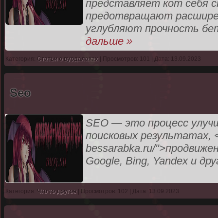
представляет кот себя с
предотвращают расширен
углубляют прочность бе
дальше »
Категория:
Статьи о вурдалаках
| Просмотров: 101 | Дата: 13.09.2023
Seo
SEO — это процесс улучш
поисковых результатах, <a 
bessarabka.ru/">продвиже
Google, Bing, Yandex и дру
Категория:
Что то другое
| Просмотров: 102 | Дата: 13.09.2023