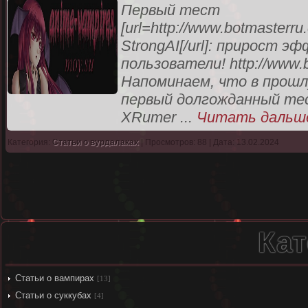
Первый тест
[url=http://www.botmasterr
StrongAI[/url]: прирост 
пользователи! http://www.
Напоминаем, что в прошл
первый долгожданный те
XRumer
...
Читать дальш
Категория:
Статьи о вурдалаках
| Просмотров: 88 | Дата: 13.02.2024
Кат
Статьи о вампирах
[13]
Статьи о суккубах
[4]