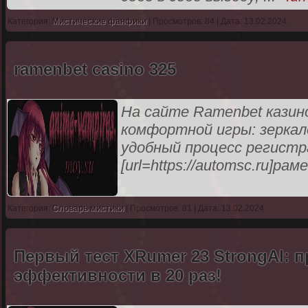
Категория:
Мистические фанфики
| Просмотров: 84 | Дата: 13.02.2024
ramenbet casino 325
На сайте Ramenbet казин
комфортной игры: зеркало
удобный процесс регистр
[url=https://automsc.ru]рам
Категория:
Словарь мистики
| Просмотров: 81 | Дата: 13.02.2024
Первый тест XRumer 23 StrongAI: 
эффективности в 20 раз!