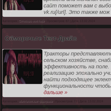
сайт поможет вам с выбором
vk.ru[/url]. Это также мо
Категория:
Словарь мистики
| Просмотров: 87 | Дата: 13.02.2024
Обморочьте Тест-Драйв
Тракторы представляютс
сельском хозяйстве, сн
эффективность на поле. 
реализацию эпохально у
найти подходящее эклект
функциональности чтобы
дальше »
Категория:
Мистические фанфики
| Просмотров: 77 | Дата: 13.02.2024