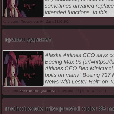
sometimes unvaried replacemen
intended functions. In this
..
Категория:
| Просмотров: 94 | Дата: 13.02.2024
кракен даркнет
Alaska Airlines CEO says c
Boeing Max 9s [url=https://
Airlines CEO Ben Minicucci 
bolts on many” Boeing 737 M
News with Lester Holt” on 
Категория:
Мистические фанфики
| Просмотров: 86 | Дата: 13.02.2024
methotrexate misoprostol order 85 m