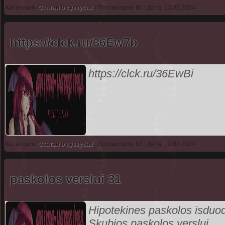
Категория:
Статьи о суккубах
| Просмотров: 80 | Дата: 13.02.2024
https://clck.ru/36Ew7b
https://clck.ru/36EwBi
Категория:
Статьи о суккубах
| Просмотров: 87 | Дата: 13.02.2024
paskolos verslui 31
Hipotekines paskolos isduoda
Skubios paskolos verslui