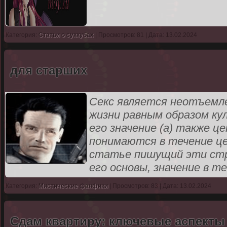
Категория:
Статьи о суккубах
| Просмотров: 81 | Дата: 13.02.2024
для старших
Секс является неотъемле
жизни равным образом ку
его значение (а) также ц
понимаются в течение ц
статье пишущий эти стро
его основы, значение в т
Категория:
Мистические фанфики
| Просмотров: 83 | Дата: 13.02.2024
Сдам квартиру: ключевые аспекты