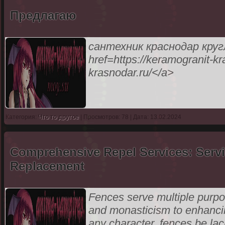
Предлагаю
сантехник краснодар кру
href=https://keramogranit-kr
krasnodar.ru/</a>
Категория:
Что то другое
| Просмотров: 78 | Дата: 13.02.2024
Comprehensive Repel Services: Servi
Replacement
Fences serve multiple purpo
and monasticism to enhancing
any character, fences be lac