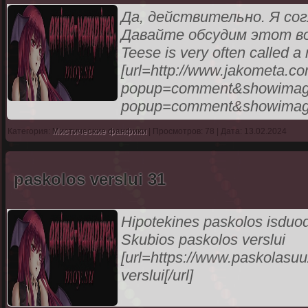
Да, действительно. Я сог
Давайте обсудим этот вопр
Teese is very often called 
[url=http://www.jakometa.c
popup=comment&showimage=
popup=comment&showimage=
Категория:
Мистические фанфики
| Просмотров: 78 | Дата: 13.02.2024
paskolos verslui 31
Hipotekines paskolos isduoda
Skubios paskolos verslui
[url=https://www.paskolasuuz
verslui[/url]