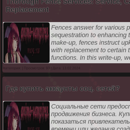
Thorough Fence Services: Service, 
Replacement
Fences answer for various p
sequestration to enhancing t
make-up, fences instruct upk
with replacement to certain th
functions. In this write-up, w
Категория:
| Просмотров: 93 | Дата: 13.02.2024
Где купить аккаунты соц. сетей?
Социальные сети предос
продвижения бизнеса. Ку
показаться привлекательн
времени или желания созд