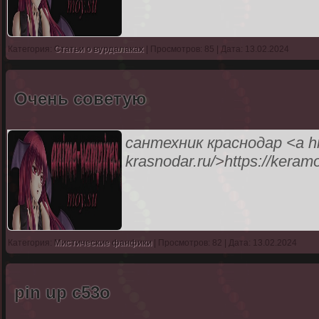
Категория:
Статьи о вурдалаках
| Просмотров: 85 | Дата: 13.02.2024
Очень советую
сантехник краснодар <a hre
krasnodar.ru/>https://keram
Категория:
Мистические фанфики
| Просмотров: 82 | Дата: 13.02.2024
pin up c53o