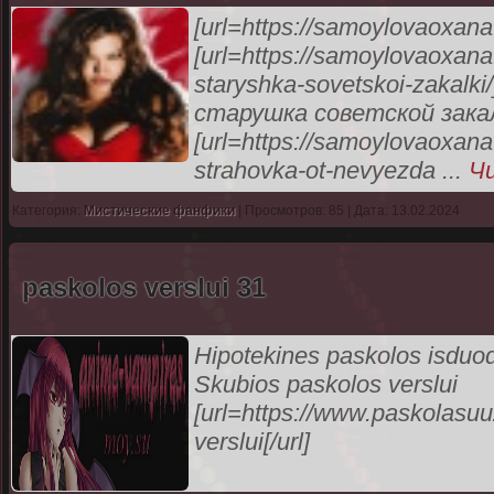
[url=https://samoylovaoxana
[url=https://samoylovaoxana.
staryshka-sovetskoi-zakal
старушка советской закалк
[url=https://samoylovaoxana.
strahovka-ot-nevyezda
...
Ч
Категория:
Мистические фанфики
| Просмотров: 85 | Дата: 13.02.2024
paskolos verslui 31
Hipotekines paskolos isduoda
Skubios paskolos verslui
[url=https://www.paskolasuuz
verslui[/url]