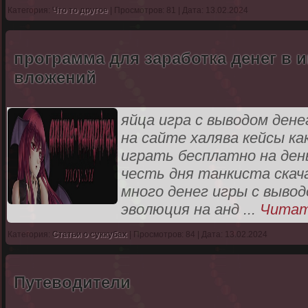
Категория:
Что то другое
| Просмотров: 81 | Дата: 13.02.2024
программа для заработка денег в и
вложений
яйца игра с выводом дене
на сайте халява кейсы ка
играть бесплатно на день
честь дня танкиста скача
много денег игры с вывод
эволюция на анд
...
Читат
Категория:
Статьи о суккубах
| Просмотров: 84 | Дата: 13.02.2024
Путеводители