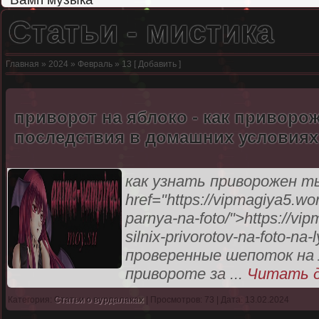
Статьи - мистика
Главная
»
2024
»
Февраль
»
13
[
Добавить
]
приворот на яблоко - как приворож
последствия в домашних условиях 
как узнать приворожен ты
href="https://vipmagiya5.wo
parnya-na-foto/">https://vi
silnix-privorotov-na-foto-n
проверенные шепоток на
привороте за
...
Читать д
Категория:
Статьи о вурдалаках
| Просмотров: 73 | Дата: 13.02.2024