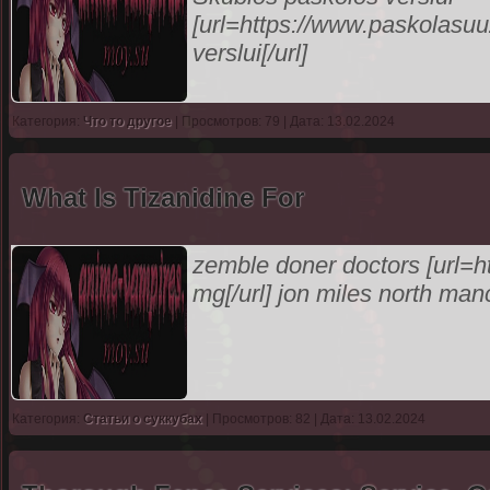
[url=https://www.paskolasuuz
verslui[/url]
Категория:
Что то другое
| Просмотров: 79 | Дата: 13.02.2024
What Is Tizanidine For
zemble doner doctors [url=htt
mg[/url] jon miles north man
Категория:
Статьи о суккубах
| Просмотров: 82 | Дата: 13.02.2024