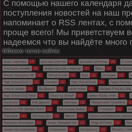
С помощью нашего календаря да
поступления новостей на наш пр
напоминает о RSS лентах, с пом
проще всего! Мы приветствуем вс
надеемся что вы найдёте много
Облако тегов сайта:
Класс вампира
(7)
русская озвучка
(5)
русские субтитры
(5)
2 сезо
Смотреть онлайн
(3)
аниме крестик + вампир
(2)
Мику
(1)
Vie Duran
Master Mosquiton 99
(1)
Hitsuji no Uta
(1)
игра
(1)
усопшие
(1)
к
High School DxD 3
(1)
Гангрел
(1)
High School DxD
(1)
Гарри Поттер
список аниме
(1)
Ви Дюрант
(1)
ангел ночи
(1)
Vampire Princess Miy
High School DxD New
(1)
Owari no Seraph
(1)
аниме Кровь плюс
(1)
Kurozuka
(1)
Вай Дюрант
(1)
аватары
(1)
Shingetsutan Tsukihime
(1
Dance In The Vampire Bund
(1)
Вассалорд аниме
(1)
Contagion
(1)
ан
Тореадор
(1)
Легенда Дуо
(1)
Blood+
(1)
Герои уничтоженных импер
Вампиры Маскарад
(1)
Кровь Триединства
(1)
Magical Pokan
(1)
Bla
аниме про вампиров
(1)
Малкавиан
(1)
Носферату
(1)
Rosario + Va