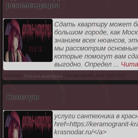
рекомендации
Сдать квартиру может б
большом городе, как Моск
знанием всех нюансов, эт
мы рассмотрим основные 
которые помогут вам сд
выгодно. Определ
...
Чита
Категория:
Статьи о вурдалаках
| Просмотров: 89 | Дата: 13.02.2024
Советую
услуги сантехника в крас
href=https://keramogranit-kr
krasnodar.ru/</a>