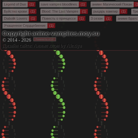
Legend of Duo
(1)
save vampire bloodlines
(1)
аниме Магический Покан
(
Буйство крови
(1)
Blood: The Last Vampire
(1)
рыцарь вампир
(1)
Тр
Diabolik Lovers
(1)
Повесть о принцессе
(1)
3 сезон
(1)
аниме Братс
Учащенное Сердцебиение
(1)
Copyright anime-vampires.moy.su
© 2014 - 2026
Дизайн сайта:
Аниме клон
by Alexiya