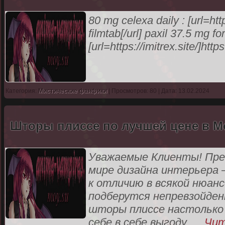
80 mg celexa daily : [url=htt
filmtab[/url] paxil 37.5 mg fo
[url=https://imitrex.site/]https:
Категория:
Мистические фанфики
| Просмотров: 80 | Дата: 13.02.2024
Шторы плиссе по лучшей цене в М
Уважаемые Клиенты! Пре
мире дизайна интерьера 
к отличию в всякой нюан
подберутся непревзойден
шторы плиссе настолько
себе в себе выгоду,
...
Чит