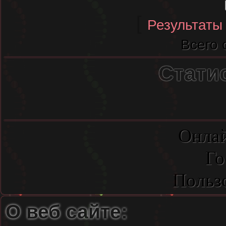
[
Результаты
Всего 
Стати
Онлай
Го
Польз
О веб сайте: