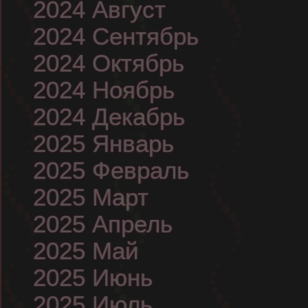
2024 Август
2024 Сентябрь
2024 Октябрь
2024 Ноябрь
2024 Декабрь
2025 Январь
2025 Февраль
2025 Март
2025 Апрель
2025 Май
2025 Июнь
2025 Июль