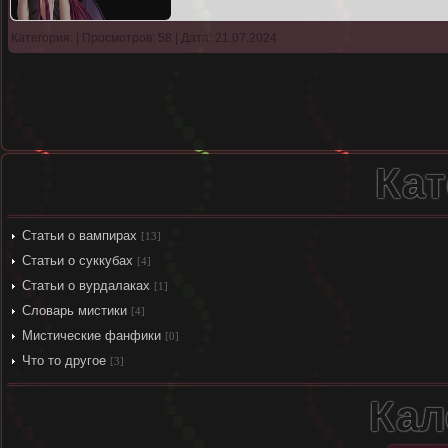
Категория:
| Просмотров: 58 | Дата: 21.07.2024
Кат
Статьи о вампирах
[13]
Статьи о суккубах
[4]
Статьи о вурдалаках
[1]
Словарь мистики
[4]
Мистические фанфики
[0]
Что то другое
[3]
Кал