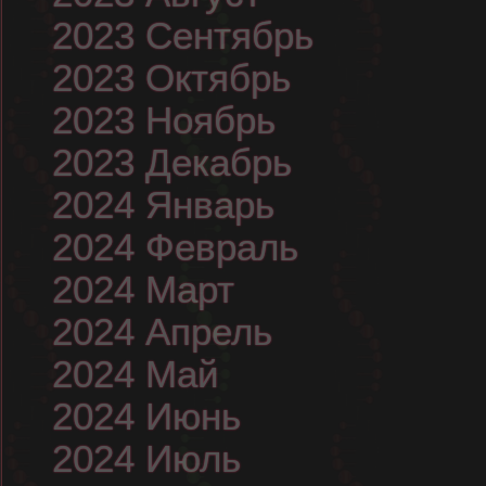
2023 Сентябрь
2023 Октябрь
2023 Ноябрь
2023 Декабрь
2024 Январь
2024 Февраль
2024 Март
2024 Апрель
2024 Май
2024 Июнь
2024 Июль