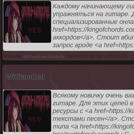
Каждому начинающему ги
упражняться на гитаре. 
специализированные онла
href=https://kingofchords
аккордов</a>. Стоит вби
запрос вроде <a href=https
Категория:
Мистические фанфики
| Просмотров: 119 | Дата: 05.03.2023
WilliamCed
Всякому новичку очень ва
гитаре. Для этих целей
ресурсы с <a href=https://
текстами песен</a>. Сто
типа <a href=https://kingof