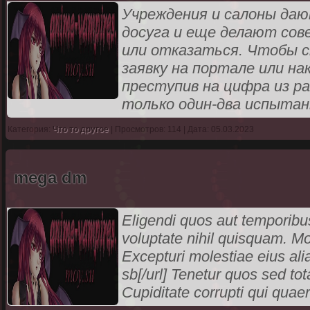
Учреждения и салоны да
досуга и еще делают сов
или отказаться. Чтобы 
заявку на портале или н
преступив на цифра из р
только один-два испыта
Категория:
Что то другое
| Просмотров: 114 | Дата: 05.03.2023
mega dm
Eligendi quos aut temporibus
voluptate nihil quisquam. M
Excepturi molestiae eius ali
sb[/url] Tenetur quos sed to
Cupiditate corrupti qui quae