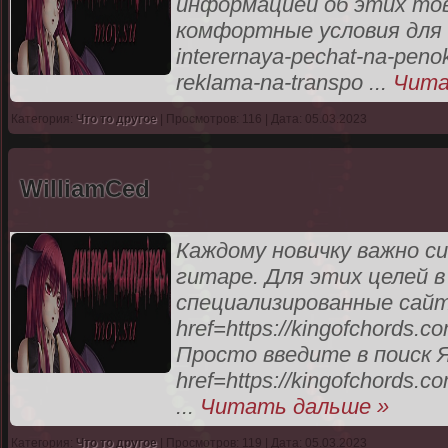
информацией об этих тов
комфортные условия для по
interernaya-pechat-na-penok
reklama-na-transpo
...
Чита
Категория:
Что то другое
| Просмотров: 116 | Дата: 05.03.2023
WilliamCed
Каждому новичку важно с
гитаре. Для этих целей 
специализированные сайт
href=https://kingofchords
Просто введите в поиск 
href=https://kingofchords.
...
Читать дальше »
Категория:
Что то другое
| Просмотров: 119 | Дата: 05.03.2023