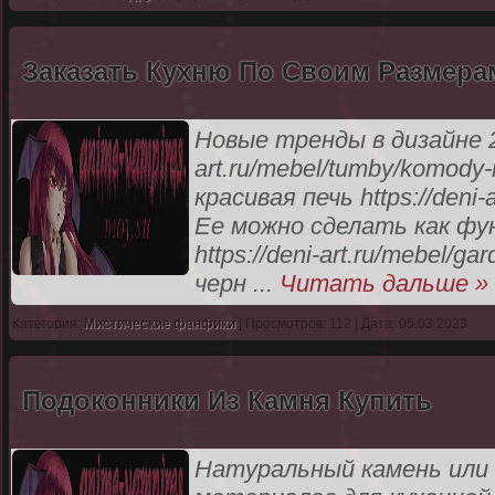
Заказать Кухню По Своим Размера
Новые тренды в дизайне 20
art.ru/mebel/tumby/komody
красивая печь https://deni-a
Ее можно сделать как фу
https://deni-art.ru/mebel/g
черн
...
Читать дальше »
Категория:
Мистические фанфики
| Просмотров: 112 | Дата: 05.03.2023
Подоконники Из Камня Купить
Натуральный камень или 