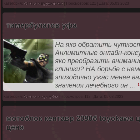
Категория:
Статьи о вурдалаках
| Просмотров: 121 | Дата: 05.03.2023
тимербулатов уфа
На яко обратить чуткост
Анлимитные онлайн-консу
яко преобразить внимани
клиники? НА борьбе с не
эпизодично ужас менее ва
значения лечебного ин
...
Категория:
Статьи о суккубах
| Просмотров: 112 | Дата: 05.03.2023
мотоблок кентавр 2090б toyokawa ц
цена