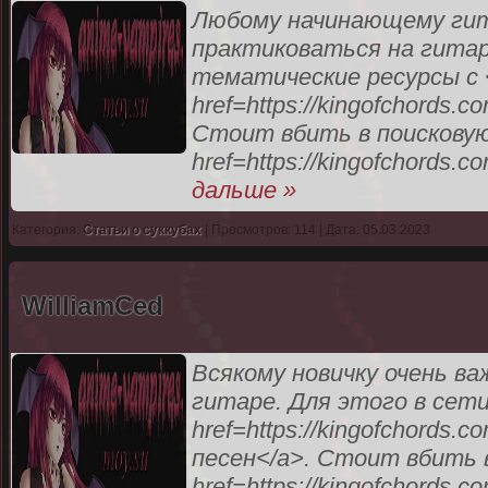
Любому начинающему гит
практиковаться на гитар
тематические ресурсы с 
href=https://kingofchords
Стоит вбить в поисковую
href=https://kingofchords.c
дальше »
Категория:
Статьи о суккубах
| Просмотров: 114 | Дата: 05.03.2023
WilliamCed
Всякому новичку очень в
гитаре. Для этого в сет
href=https://kingofchords
песен</a>. Стоит вбить в
href=https://kingofchords.