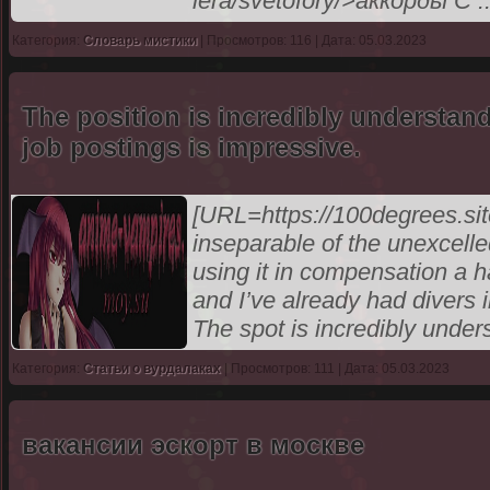
lera/svetofory/>аккорды С
.
Категория:
Словарь мистики
| Просмотров: 116 | Дата: 05.03.2023
The position is incredibly understand
job postings is impressive.
[URL=https://100degrees.si
inseparable of the unexcelle
using it in compensation a h
and I’ve already had divers 
The spot is incredibly under
Категория:
Статьи о вурдалаках
| Просмотров: 111 | Дата: 05.03.2023
вакансии эскорт в москве