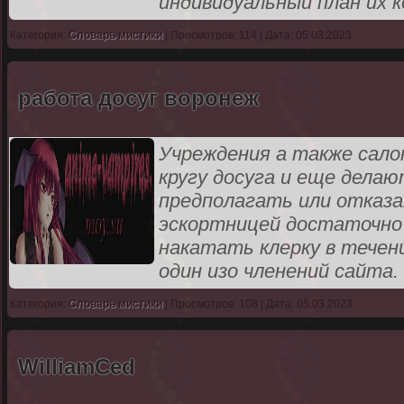
индивидуальный план их 
Категория:
Словарь мистики
| Просмотров: 114 | Дата: 05.03.2023
работа досуг воронеж
Учреждения а также сал
кругу досуга и еще дела
предполагать или отказ
эскортницей достаточно 
накатать клерку в течен
один изо членений сайта
Категория:
Словарь мистики
| Просмотров: 108 | Дата: 05.03.2023
WilliamCed