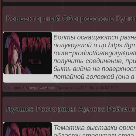
Конвекторный Обогреватель Купи
Болты оснащаются разны
полукруглой и пр https://gm
route=product/category&p
получить соединение, пр
быть видна на поверхнос
потайной головкой (она в
Категория:
Словарь мистики
| Просмотров: 121 | Дата: 05.03.2023
Лучшие Рестораны Адлера Рейтинг
Тематика выставки ориен
области строительства,