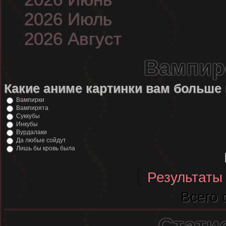
2026 Июль
2026 Август
Вампир
Какие аниме картинки вам больше
Вампирки
Вампирята
Суккубы
Инкубы
Вурдалаки
Да любые сойдут
Лишь бы кровь была
[
Результаты
Всего 
Стати