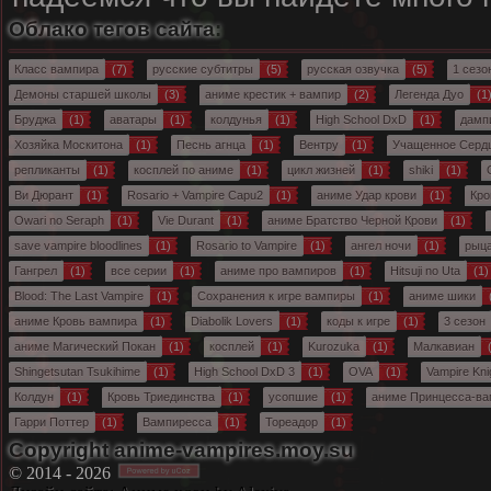
Облако тегов сайта:
Класс вампира
(7)
русские субтитры
(5)
русская озвучка
(5)
1 сезо
Демоны старшей школы
(3)
аниме крестик + вампир
(2)
Легенда Дуо
(1
Бруджа
(1)
аватары
(1)
колдунья
(1)
High School DxD
(1)
дамп
Хозяйка Москитона
(1)
Песнь агнца
(1)
Вентру
(1)
Учащенное Серд
репликанты
(1)
косплей по аниме
(1)
цикл жизней
(1)
shiki
(1)
O
Ви Дюрант
(1)
Rosario + Vampire Capu2
(1)
аниме Удар крови
(1)
Кро
Owari no Seraph
(1)
Vie Durant
(1)
аниме Братство Черной Крови
(1)
save vampire bloodlines
(1)
Rosario to Vampire
(1)
ангел ночи
(1)
рыц
Гангрел
(1)
все серии
(1)
аниме про вампиров
(1)
Hitsuji no Uta
(1)
Blood: The Last Vampire
(1)
Сохранения к игре вампиры
(1)
аниме шики
аниме Кровь вампира
(1)
Diabolik Lovers
(1)
коды к игре
(1)
3 сезон
аниме Магический Покан
(1)
косплей
(1)
Kurozuka
(1)
Малкавиан
(
Shingetsutan Tsukihime
(1)
High School DxD 3
(1)
OVA
(1)
Vampire Kni
Колдун
(1)
Кровь Триединства
(1)
усопшие
(1)
аниме Принцесса-в
Гарри Поттер
(1)
Вампиресса
(1)
Тореадор
(1)
Copyright anime-vampires.moy.su
© 2014 - 2026