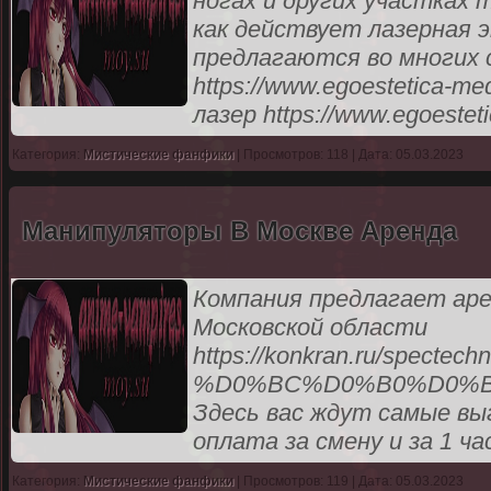
ногах и других участках
как действует лазерная э
предлагаются во многих 
https://www.egoestetica-m
лазер https://www.egoestet
Категория:
Мистические фанфики
| Просмотров: 118 | Дата: 05.03.2023
Манипуляторы В Москве Аренда
Компания предлагает аре
Московской области
https://konkran.ru/sp
%D0%BC%D0%B0%D0%B
Здесь вас ждут самые вы
оплата за смену и за 1 ча
Категория:
Мистические фанфики
| Просмотров: 119 | Дата: 05.03.2023