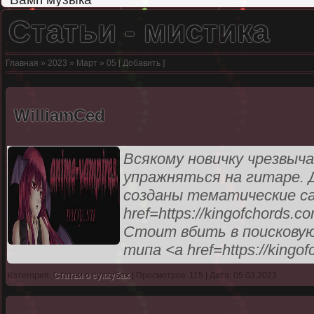
Статьи - мистика
Главная
»
2023
»
Март
»
05
[
Добавить
]
WilliamCed
Всякому новичку чрезвыч
упражняться на гитаре. 
созданы тематические с
href=https://kingofchords.
Стоит вбить в поисковую
типа <a href=https://kingo
Категория:
Статьи о суккубах
| Просмотров: 115 | Дата: 05.03.2023