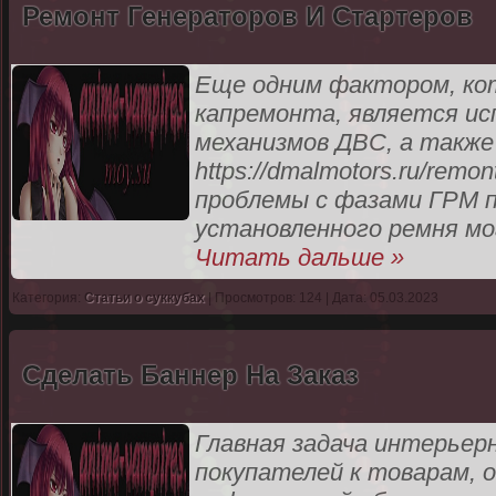
Ремонт Генераторов И Стартеров
Еще одним фактором, кот
капремонта, является ис
механизмов ДВС, а также
https://dmalmotors.ru/remo
проблемы с фазами ГРМ п
установленного ремня мо
Читать дальше »
Категория:
Статьи о суккубах
| Просмотров: 124 | Дата: 05.03.2023
Сделать Баннер На Заказ
Главная задача интерьер
покупателей к товарам, 