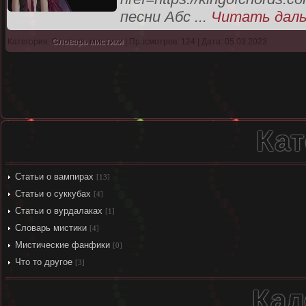
песни Абс
...
Читать даль
Категория:
Словарь мистики
| Просмотров: 124 | Дата: 05.03.2023
Кат
Статьи о вампирах
[13]
Статьи о суккубах
[4]
Статьи о вурдалаках
[1]
Словарь мистики
[4]
Мистические фанфики
[0]
Что то другое
[3]
Кал