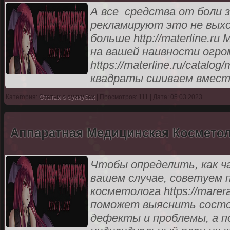
А все средства от боли з
рекламируют это не выхо
больше http://materline.
на вашей наивности огро
https://materline.ru/catalo
квадраты сшиваем вмест
Категория:
Статьи о суккубах
| Просмотров: 111 | Дата: 05.03.2023
Аппаратная Медицинская Космето
Чтобы определить, как ч
вашем случае, советуем 
косметолога https://marera-c
поможет выяснить состо
дефекты и проблемы, а п