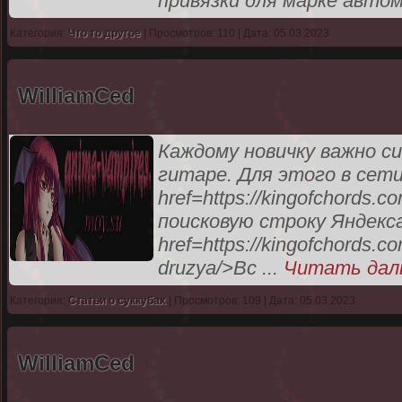
привязки для марке авто
Категория:
Что то другое
| Просмотров: 110 | Дата: 05.03.2023
WilliamCed
Каждому новичку важно с
гитаре. Для этого в сет
href=https://kingofchords
поисковую строку Яндекса
href=https://kingofchords.co
druzya/>Вс
...
Читать дал
Категория:
Статьи о суккубах
| Просмотров: 109 | Дата: 05.03.2023
WilliamCed