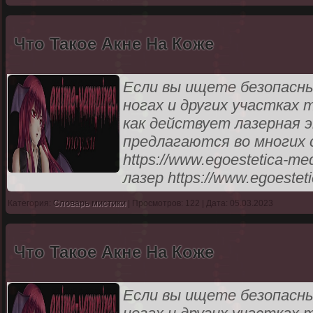
Что Такое Акне На Коже
Если вы ищете безопасны
ногах и других участках
как действует лазерная э
предлагаются во многих 
https://www.egoestetica-m
лазер https://www.egoestet
Категория:
Словарь мистики
| Просмотров: 122 | Дата: 05.03.2023
Что Такое Акне На Коже
Если вы ищете безопасны