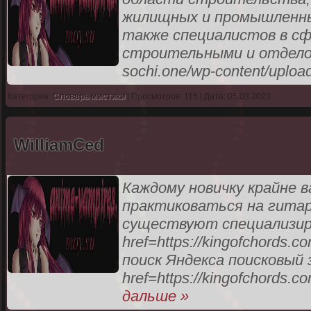
жилищных и промышленных
также специалистов в сф
строительными и отделоч
sochi.one/wp-content/uplo
Категория:
Словарь мистики
| Просмотров: 115 | Дата: 05.03.2023
WilliamCed
Каждому новичку крайне 
практиковаться на гитар
существуют специализир
href=https://kingofchords
поиск Яндекса поисковый 
href=https://kingofchords.c
дальше »