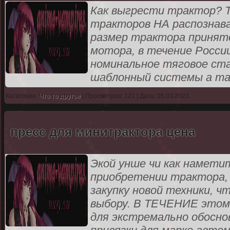
Как выгрести трактор? Т
тракторов НА распознава
размер трактора приня
мотора, в течение Росси
номинальное тяговое ста
шаблонный системы а та
Категория:
Что то другое
| Просмотров: 121 | Дата: 05.03.2023
пресс для минитрактора цена
Экой унше чи как намети
приобретении трактора, 
закупку новой техники, 
выбору. В ТЕЧЕНИЕ этом
для экстремально обосно