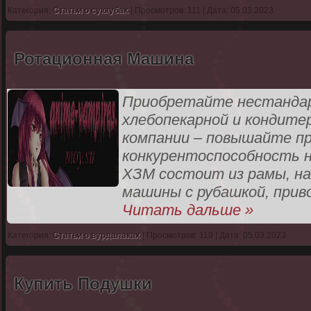
Категория:
Статьи о суккубах
| Просмотров: 111 | Дата: 05.03.2023
Ротационная Машина
Приобретайте нестандар
хлебопекарной и кондите
компании – повышайте п
конкурентоспособность н
ХЗМ состоит из рамы, на
машины с рубашкой, прив
Читать дальше »
Категория:
Статьи о вурдалаках
| Просмотров: 119 | Дата: 05.03.2023
Купить Подушки