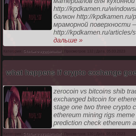
материалов для кухонно
http://kpdkamen.ru/window
балкон http://kpdkamen.ru
мраморной поверхности 
http://kpdkamen.ru/article
дальше »
Категория:
Статьи о вурдалаках
| Просмотров: 132 | Дата: 05.03.2023
what happens if crypto exchange goe
zerocoin vs bitcoins shib trad
exchanged bitcoin for ethere
stage one two three crypto c
ethereum mining rigs meme c
prediction check ethereum 
Категория:
Статьи о вурдалаках
| Просмотров: 130 | Дата: 05.03.2023