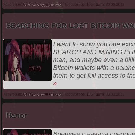
Категория:
Статьи о вурдалаках
| Просмотров: 105 | Дата: 30.03.2023
SEARCHING FOR LOST BITCOIN W
I want to show you one exc
SEARCH AND MINING PHRAS
man, and maybe even a billi
Bitcoin wallets with a balanc
them to get full access to th
»
Категория:
Статьи о вурдалаках
| Просмотров: 105 | Дата: 30.03.2023
Налог
Впервые с начала спецоп