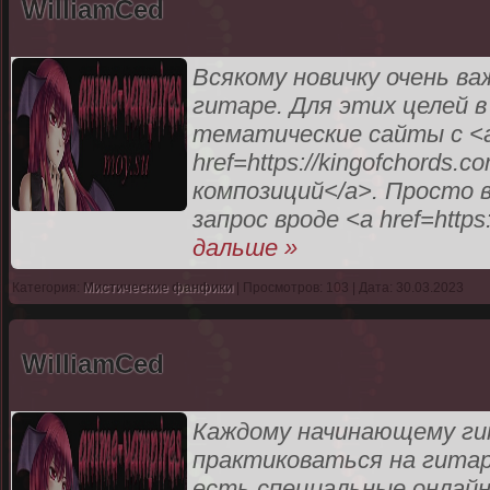
WilliamCed
Всякому новичку очень в
гитаре. Для этих целей
тематические сайты с <
href=https://kingofchords
композиций</a>. Просто 
запрос вроде <a href=https
дальше »
Категория:
Мистические фанфики
| Просмотров: 103 | Дата: 30.03.2023
WilliamCed
Каждому начинающему ги
практиковаться на гитар
есть специальные онлайн