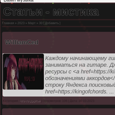
Статьи - мистика
Главная
»
2023
»
Март
»
30
[
Добавить
]
WilliamCed
Каждому начинающему ги
заниматься на гитаре. Д
ресурсы с <a href=https:/
обозначениями аккордов<
строку Яндекса поисковы
href=https://kingofchords.
..
Категория:
Что то другое
| Просмотров: 106 | Дата: 30.03.2023