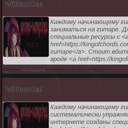
WilliamCed
Каждому начинающему ги
заниматься на гитаре. 
специальные ресурсы с <
href=https://kingofchord
гитаре</a>. Стоит вбить
вроде <a href=https://king
Категория:
Что то другое
| Просмотров: 110 | Дата: 30.03.2023
WilliamCed
Каждому начинающему ги
систематически упражнят
интернете созданы специ