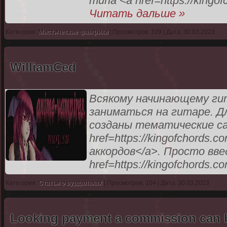
типа <a href=https://kingof
Читать дальше »
Категория:
Мистические фанфики
| Просмотров: 109 | Дата: 30.03.2023
WilliamCed
Всякому начинающему ги
заниматься на гитаре. Д
созданы тематические с
href=https://kingofchords
аккордов</a>. Просто вве
href=https://kingofchords.c
Категория:
Статьи о вурдалаках
| Просмотров: 104 | Дата: 30.03.2023
Looking payment a commission can b