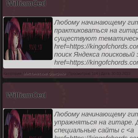
WilliamCed
Любому начинающему гит
практиковаться на гитар
существуют тематическ
href=https://kingofchords
поиск Яндекса поисковый 
href=https://kingofchords.c
Категория:
Мистические фанфики
| Просмотров: 106 | Дата: 30.03.2023
WilliamCed
Любому начинающему ги
упражняться на гитаре. 
специальные сайты с <a