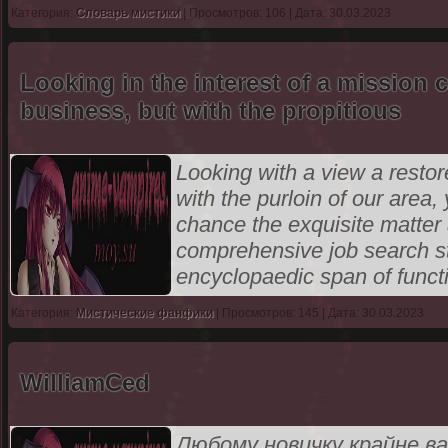
Категория:
Словарь мистики
| Просмотров: 106 | Дата: 30.03.2023
Looking in the interest of a mission 
business, but with the propitious
Looking with a view a restor
with the purloin of our area
chance the exquisite matter 
comprehensive job search st
encyclopaedic span of funct
Категория:
Мистические фанфики
| Просмотров: 145 | Дата: 30.03.2023
WilliamCed
Любому новичку крайне в