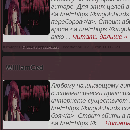
гитаре. Для этих целей 
<a href=https://kingofchor
переборов</a>. Стоит вби
вроде <a href=https://kingo
акко
...
Читать дальше »
Категория:
Статьи о вурдалаках
| Просмотров: 104 | Дата: 30.03.2023
WilliamCed
Любому начинающему гит
систематически практико
интернете существуют т
href=https://kingofchords
боя</a>. Стоит вбить в п
<a href=https://k
...
Читать