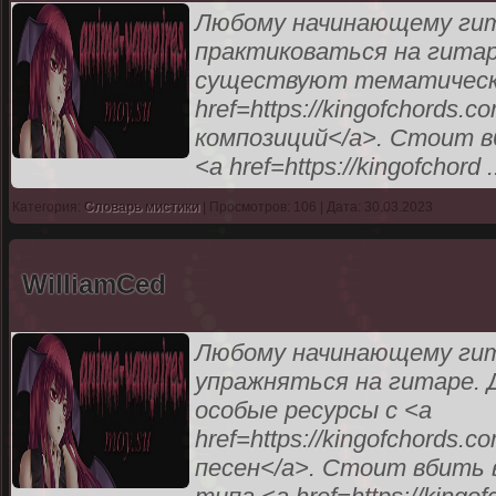
Любому начинающему ги
практиковаться на гитар
существуют тематически
href=https://kingofchords
композиций</a>. Стоит вб
<a href=https://kingofchord
.
Категория:
Словарь мистики
| Просмотров: 106 | Дата: 30.03.2023
WilliamCed
Любому начинающему гит
упражняться на гитаре. 
особые ресурсы с <a
href=https://kingofchords
песен</a>. Стоит вбить в