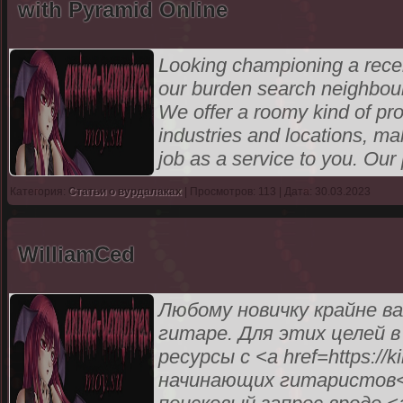
with Pyramid Online
Looking championing a recen
our burden search neighbour
We offer a roomy kind of pr
industries and locations, mak
job as a service to you. Our 
Категория:
Статьи о вурдалаках
| Просмотров: 113 | Дата: 30.03.2023
WilliamCed
Любому новичку крайне в
гитаре. Для этих целей 
ресурсы с <a href=https://
начинающих гитаристов</