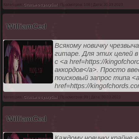
Категория:
Статьи о суккубах
| Просмотров: 108 | Дата: 30.03.2023
WilliamCed
Всякому новичку чрезвыч
гитаре. Для этих целей 
с <a href=https://kingofc
аккордов</a>. Просто вве
поисковый запрос типа <
href=https://kingofchords.
Категория:
Статьи о суккубах
| Просмотров: 99 | Дата: 30.03.2023
WilliamCed
Каждому новичку крайне 