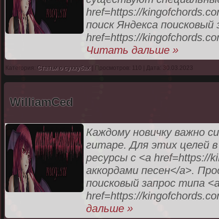
href=https://kingofchords
поиск Яндекса поисковый 
href=https://kingofchords.
Читать дальше »
Категория:
Статьи о суккубах
| Просмотров: 110 | Дата: 30.03.2023
WilliamCed
Каждому новичку важно с
гитаре. Для этих целей 
ресурсы с <a href=https:/
аккордами песен</a>. Про
поисковый запрос типа <
href=https://kingofchords.c
дальше »