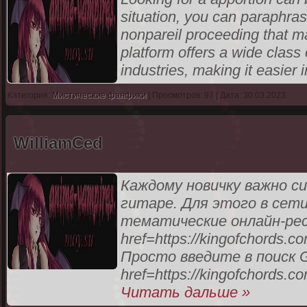
situation, you can paraphra
nonpareil proceeding that m
platform offers a wide class 
industries, making it easier i
Категория:
Мистические фанфики
| Просмотров: 97 | Дата: 30.03.2023
WilliamCed
Каждому новичку важно с
гитаре. Для этого в се
тематические онлайн-рес
href=https://kingofchords
Просто введите в поиск G
href=https://kingofchords.
Читать дальше »