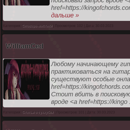
поисковый запрос вроде <
href=https://kingofchords.c
дальше »
Категория:
Словарь мистики
| Просмотров: 102 | Дата: 30.03.2023
WilliamCed
Любому начинающему гит
практиковаться на гитар
существуют особые онлай
href=https://kingofchords.
Стоит вбить в поисковую
вроде <a href=https://kingo
Категория:
Статьи о суккубах
| Просмотров: 101 | Дата: 30.03.2023