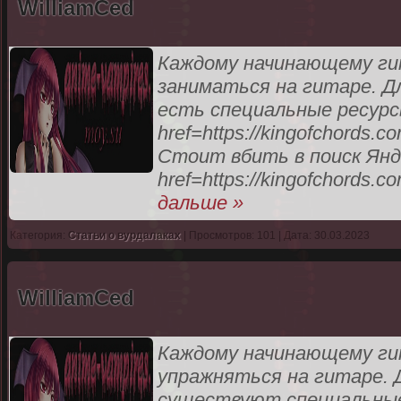
WilliamCed
Каждому начинающему ги
заниматься на гитаре. Д
есть специальные ресурс
href=https://kingofchords.
Стоит вбить в поиск Янд
href=https://kingofchords.c
дальше »
Категория:
Статьи о вурдалаках
| Просмотров: 101 | Дата: 30.03.2023
WilliamCed
Каждому начинающему ги
упражняться на гитаре. 
существуют специальные