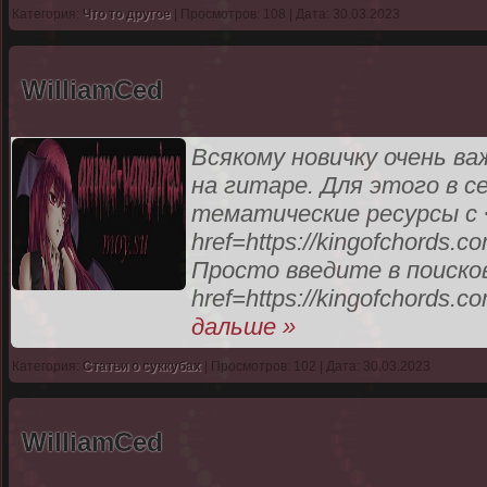
Категория:
Что то другое
| Просмотров: 108 | Дата: 30.03.2023
WilliamCed
Всякому новичку очень в
на гитаре. Для этого в 
тематические ресурсы с 
href=https://kingofchords
Просто введите в поисков
href=https://kingofchords.c
дальше »
Категория:
Статьи о суккубах
| Просмотров: 102 | Дата: 30.03.2023
WilliamCed