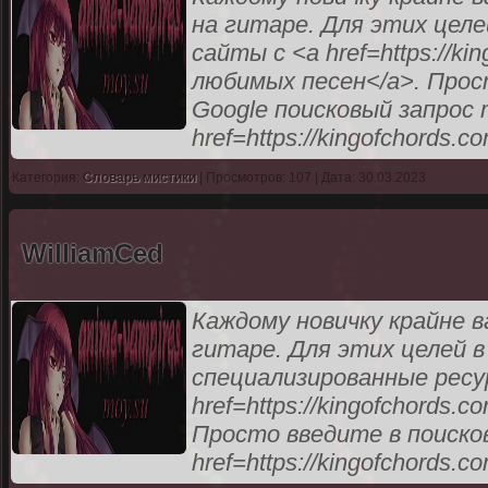
на гитаре. Для этих цел
сайты с <a href=https://k
любимых песен</a>. Прос
Google поисковый запрос 
href=https://kingofchords.c
Категория:
Словарь мистики
| Просмотров: 107 | Дата: 30.03.2023
WilliamCed
Каждому новичку крайне 
гитаре. Для этих целей
специализированные ресу
href=https://kingofchords
Просто введите в поисков
href=https://kingofchords.