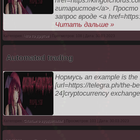
href=https://kingofchords
гитаристов</a>. Просто 
запрос вроде <a href=https
Читать дальше »
Категория:
Что то другое
| Просмотров: 108 | Дата: 30.03.2023
Automated trading
Нормусь an example is the b
[url=https://telegra.ph/the-
24]cryptocurrency exchange[/u
Категория:
Статьи о вурдалаках
| Просмотров: 103 | Дата: 30.03.2023