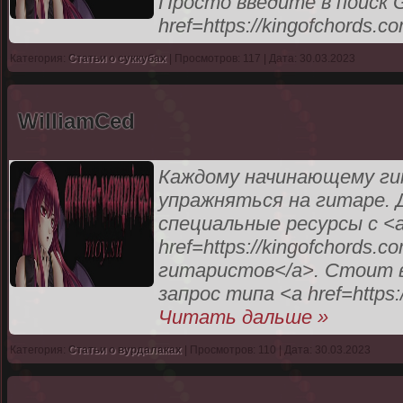
Просто введите в поиск G
href=https://kingofchords.c
Категория:
Статьи о суккубах
| Просмотров: 117 | Дата: 30.03.2023
WilliamCed
Каждому начинающему ги
упражняться на гитаре. 
специальные ресурсы с <
href=https://kingofchords
гитаристов</a>. Стоит в
запрос типа <a href=https:
Читать дальше »
Категория:
Статьи о вурдалаках
| Просмотров: 110 | Дата: 30.03.2023