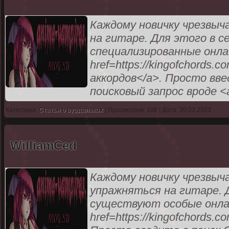
Каждому новичку чрезвыч
на гитаре. Для этого в
специализированные онла
href=https://kingofchords
аккордов</a>. Просто вве
поисковый запрос вроде <a 
Категория:
Статьи о вурдалаках
| Просмотров: 106 | Дата: 30.03.2023
WilliamCed
Каждому новичку чрезвыч
упражняться на гитаре. 
существуют особые онлай
href=https://kingofchords