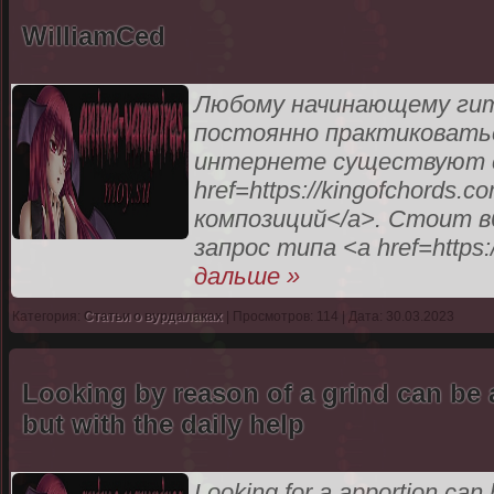
WilliamCed
Любому начинающему гит
постоянно практиковатьс
интернете существуют с
href=https://kingofchords
композиций</a>. Стоит в
запрос типа <a href=https:
дальше »
Категория:
Статьи о вурдалаках
| Просмотров: 114 | Дата: 30.03.2023
Looking by reason of a grind can be a
but with the daily help
Looking for a apportion can 