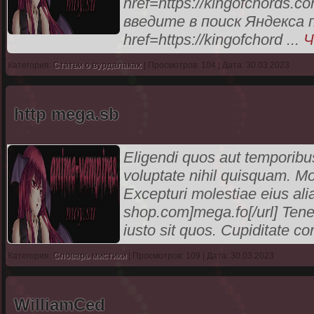
href=https://kingofchords
введите в поиск Яндекса 
href=https://kingofchord
...
Ч
Категория:
Статьи о вурдалаках
| Просмотров: 104 | Дата: 30.03.2023
http mega.sb
Eligendi quos aut temporibus
voluptate nihil quisquam. M
Excepturi molestiae eius ali
shop.com]mega.fo[/url] Ten
iusto sit quos. Cupiditate co
Категория:
Словарь мистики
| Просмотров: 109 | Дата: 30.03.2023
WilliamCed