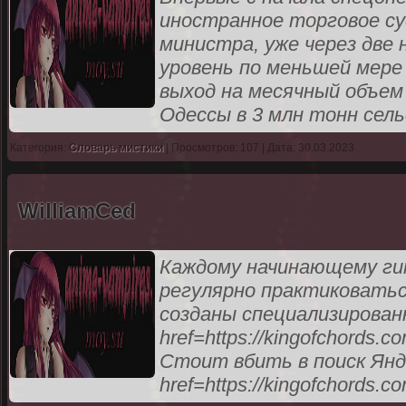
иностранное торговое суд
министра, уже через две
уровень по меньшей мере 
выход на месячный объем
Одессы в 3 млн тонн сел
Категория:
Словарь мистики
| Просмотров: 107 | Дата: 30.03.2023
WilliamCed
Каждому начинающему ги
регулярно практиковатьс
созданы специализирован
href=https://kingofchords
Стоит вбить в поиск Янд
href=https://kingofchords.c