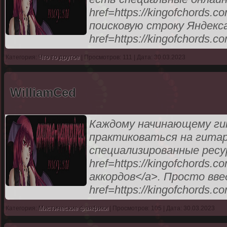
href=https://kingofchords
поисковую строку Яндекса
href=https://kingofchords.c
Категория:
Что то другое
| Просмотров: 111 | Дата: 30.03.2023
WilliamCed
Каждому начинающему ги
практиковаться на гитар
специализированные ресу
href=https://kingofchords
аккордов</a>. Просто вве
href=https://kingofchords.c
Категория:
Мистические фанфики
| Просмотров: 105 | Дата: 30.03.2023