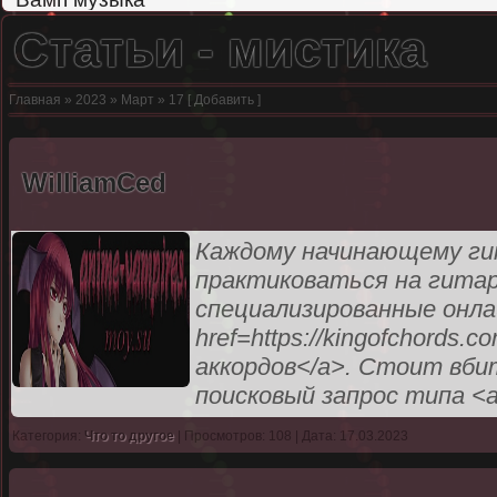
Статьи - мистика
Главная
»
2023
»
Март
»
17
[
Добавить
]
WilliamCed
Каждому начинающему ги
практиковаться на гитар
специализированные онла
href=https://kingofchords
аккордов</a>. Стоит вби
поисковый запрос типа <a 
Категория:
Что то другое
| Просмотров: 108 | Дата: 17.03.2023