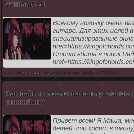
WilliamCed
Всякому новичку очень ва
гитаре. Для этих целей 
специализированные онла
href=https://kingofchords
Стоит вбить в поиск Янд
href=https://kingofchords.c
Категория:
Статьи о суккубах
| Просмотров: 109 | Дата: 17.03.2023
Как найти ответы на контрольные 
спокойно?
Привет всем! Я Маша, мне
детей что ходят в школу