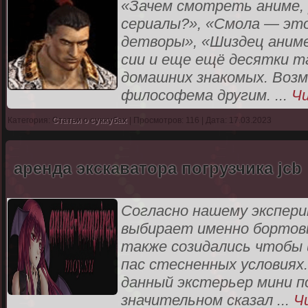
«Зачем смотреть аниме, 
сериалы?», «Смола — это
детворы», «Шиздец аниме
сии и еще ещё десятки т
домашних знакомых. Возм
философема другим.
...
Ч
Категория:
Статьи о суккубах
| Просмотров: 116 | Дата: 17.03.2023
аренда экскаватора погрузчика jcb
Согласно нашему экспер
выбирает именно бортовые
также созидались чтобы 
пас стесненных условиях
данный экстерьер мини погр
значительном сказал
...
Ч