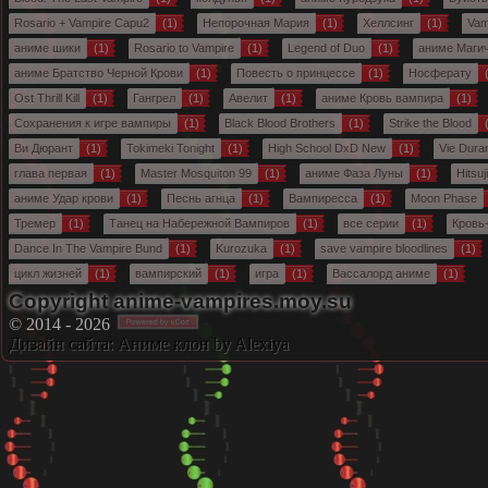
Rosario + Vampire Capu2
(1)
Непорочная Мария
(1)
Хеллсинг
(1)
Vam
аниме шики
(1)
Rosario to Vampire
(1)
Legend of Duo
(1)
аниме Маги
аниме Братство Черной Крови
(1)
Повесть о принцессе
(1)
Носферату
(
Ost Thrill Kill
(1)
Гангрел
(1)
Авелит
(1)
аниме Кровь вампира
(1)
Сохранения к игре вампиры
(1)
Black Blood Brothers
(1)
Strike the Blood
(
Ви Дюрант
(1)
Tokimeki Tonight
(1)
High School DxD New
(1)
Vie Dura
глава первая
(1)
Master Mosquiton 99
(1)
аниме Фаза Луны
(1)
Hitsuj
аниме Удар крови
(1)
Песнь агнца
(1)
Вампиресса
(1)
Moon Phase
Тремер
(1)
Танец на Набережной Вампиров
(1)
все серии
(1)
Кровь
Dance In The Vampire Bund
(1)
Kurozuka
(1)
save vampire bloodlines
(1)
цикл жизней
(1)
вампирский
(1)
игра
(1)
Вассалорд аниме
(1)
Copyright anime-vampires.moy.su
© 2014 - 2026
Дизайн сайта:
Аниме клон
by Alexiya