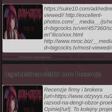
https://suke10.com/ad/redir
viewed// http://excellent-
photos.com/__media__/js/n
d=bigcocks.tv/ver/457360/s
erГіtico/xxx.html
http://www.mroc.biz/__medi
d=bigcocks.tv/most-viewed// 
Категория:
Статьи о вурдалаках
| Просмотров: 333 | Дата: 17.03.2023
legendsfinancialltd com Recenzja
Recenzje firmy i brokera
[url=https://www.otzyvys.ru
razvod-na-dengi-obzor-proe
Opinie[/url]. To kolejny pro