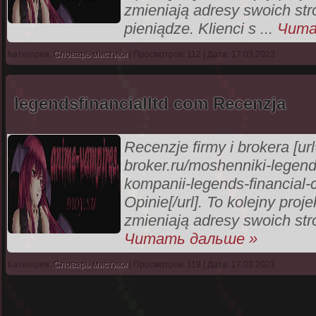
zmieniają adresy swoich str
pieniądze. Klienci s
...
Чита
Категория:
Словарь мистики
| Просмотров: 112 | Дата: 17.03.2023
legendsfinancialltd com Recenzja
Recenzje firmy i brokera [ur
broker.ru/moshenniki-legen
kompanii-legends-financia
Opinie[/url]. To kolejny pro
zmieniają adresy swoich str
Читать дальше »
Категория:
Словарь мистики
| Просмотров: 119 | Дата: 17.03.2023