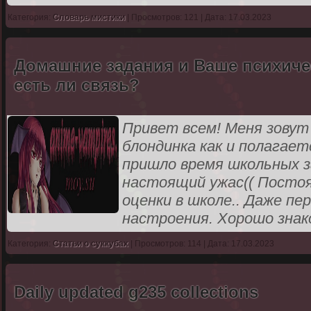
Категория:
Словарь мистики
| Просмотров: 121 | Дата: 17.03.2023
Домашние задания и Ваше психиче
есть ли связь?
Привет всем! Меня зовут 
блондинка как и полагает
пришло время школьных за
настоящий ужас(( Постоя
оценки в школе.. Даже п
настроения. Хорошо зна
Категория:
Статьи о суккубах
| Просмотров: 114 | Дата: 17.03.2023
Daily updated g235 collections