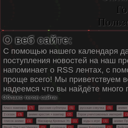
Го
Польз
О веб сайте:
С помощью нашего календаря да
поступления новостей на наш пр
напоминает о RSS лентах, с пом
проще всего! Мы приветствуем вс
надеемся что вы найдёте много
Облако тегов сайта:
Класс вампира
(7)
русские субтитры
(5)
русская озвучка
(5)
аниме
2 сезон
(3)
аниме крестик + вампир
(2)
Герои уничтоженных империй
(1
список аниме
(1)
Маскарад Кровных Уз
(1)
коды к игре
(1)
аниме Пр
Blood: The Last Vampire
(1)
колдунья
(1)
аниме Куродзука
(1)
Буйств